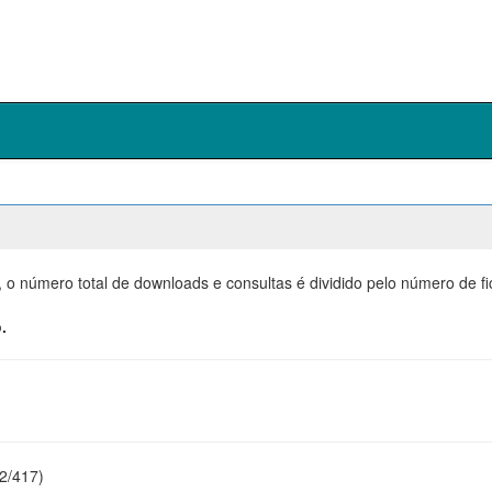
, o número total de downloads e consultas é dividido pelo número de f
.
22/417)