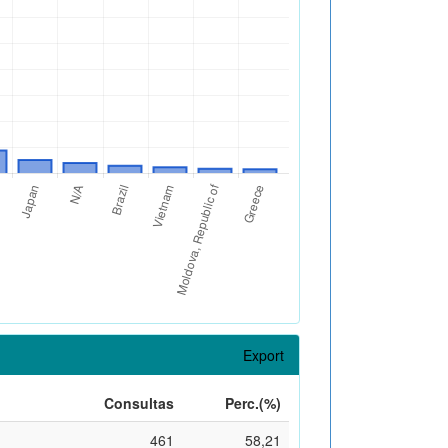
Export
Consultas
Perc.(%)
461
58,21