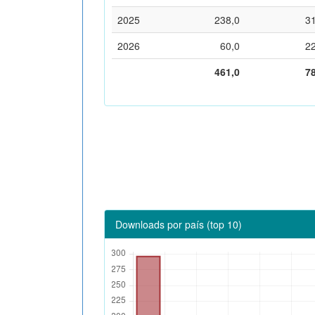
2025
238,0
3
2026
60,0
2
461,0
7
Downloads por país (top 10)