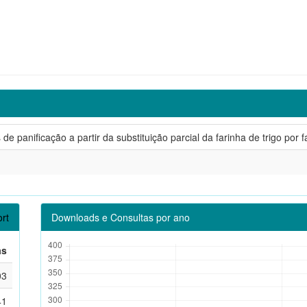
e panificação a partir da substituição parcial da farinha de trigo por 
rt
Downloads e Consultas por ano
as
03
41