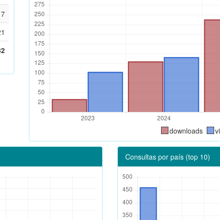
17
21
82
downloads
v
Consultas por país (top 10)