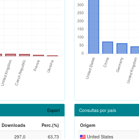
Export
Consultas por país
Downloads
Perc.(%)
Origem
297,0
63,73
United States