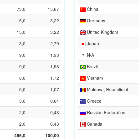
73,0
15,67
China
15,0
3,22
Germany
15,0
3,22
United Kingdom
13,0
2,79
Japan
9,0
1,93
N/A
9,0
1,93
Brazil
8,0
1,72
Vietnam
5,0
1,07
Moldova, Republic of
3,0
0,64
Greece
2,0
0,43
Russian Federation
2,0
0,43
Canada
466,0
100,00