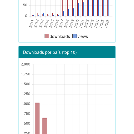
downloads
views
Downloads por país (top 10)