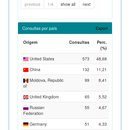
previous
1/4
show all
next
Consultas por país
Export
Origem
Consultas
Perc.
(%)
United States
573
48,68
China
132
11,21
Moldova, Republic
99
8,41
of
United Kingdom
65
5,52
Russian
55
4,67
Federation
Germany
51
4,33