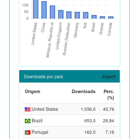
Downloads por país
Export
Origem
Downloads
Perc.
(%)
United States
1.036,0
45,76
Brazil
653,0
28,84
Portugal
162,0
7,16