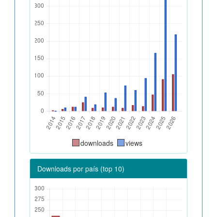
downloads
views
Downloads por país (top 10)