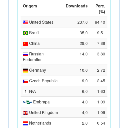
Origem
Downloads
Perc.
(%)
United States
237,0
64,40
Brazil
35,0
9,51
China
29,0
7,88
Russian
14,0
3,80
Federation
Germany
10,0
2,72
Czech Republic
9,0
2,45
N/A
6,0
1,63
Embrapa
4,0
1,09
United Kingdom
4,0
1,09
Netherlands
2,0
0,54