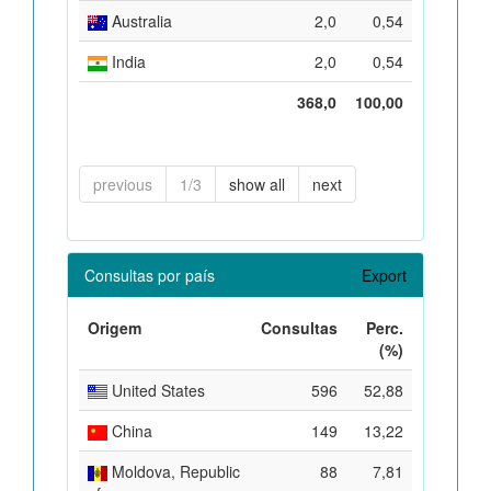
Australia
2,0
0,54
India
2,0
0,54
368,0
100,00
previous
1/3
show all
next
Consultas por país
Export
Origem
Consultas
Perc.
(%)
United States
596
52,88
China
149
13,22
Moldova, Republic
88
7,81