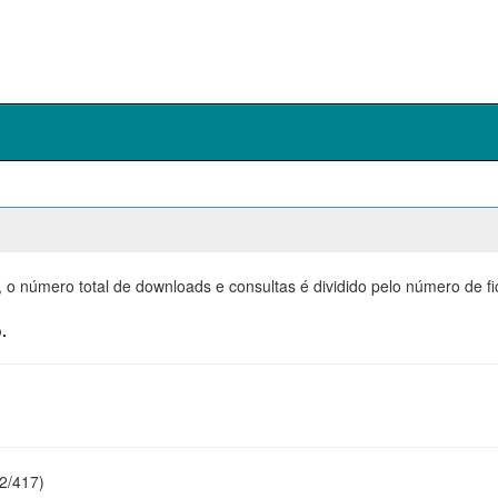
, o número total de downloads e consultas é dividido pelo número de f
.
22/417)