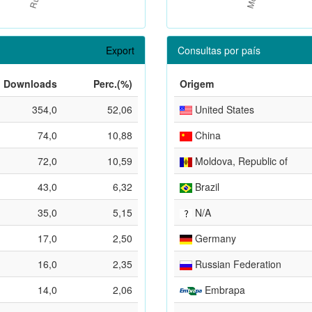
Export
Consultas por país
Downloads
Perc.(%)
Origem
354,0
52,06
United States
74,0
10,88
China
72,0
10,59
Moldova, Republic of
43,0
6,32
Brazil
35,0
5,15
N/A
17,0
2,50
Germany
16,0
2,35
Russian Federation
14,0
2,06
Embrapa