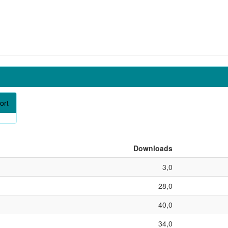
ort
Downloads
3,0
28,0
40,0
34,0