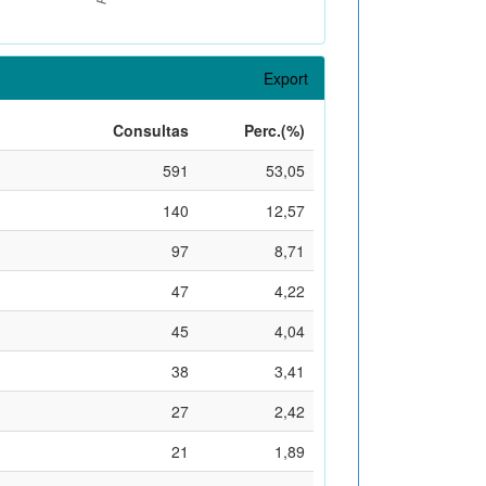
Export
Consultas
Perc.(%)
591
53,05
140
12,57
97
8,71
47
4,22
45
4,04
38
3,41
27
2,42
21
1,89