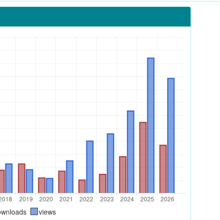
ownloads
views