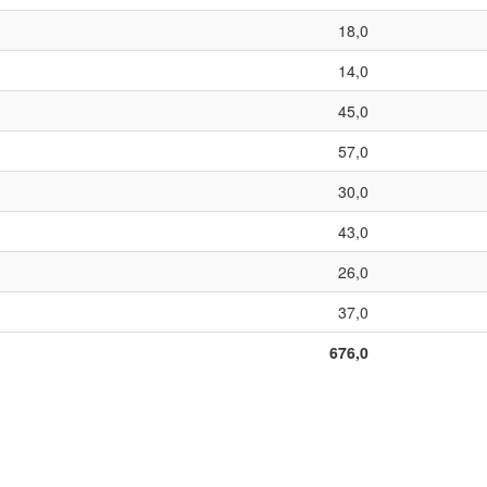
18,0
14,0
45,0
57,0
30,0
43,0
26,0
37,0
676,0