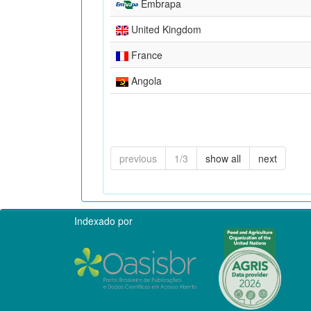
Embrapa
United Kingdom
France
Angola
previous
1/3
show all
next
Indexado por