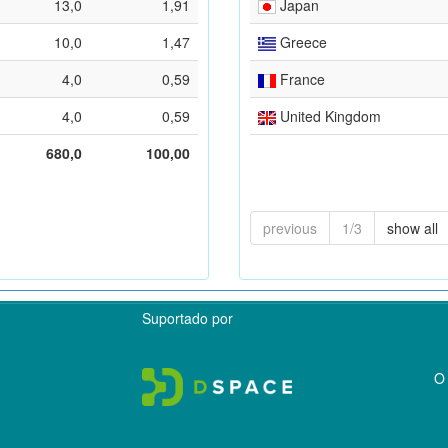
13,0
1,91
Japan
10,0
1,47
Greece
4,0
0,59
France
4,0
0,59
United Kingdom
680,0
100,00
previous
1/3
show all
Suportado por
O 