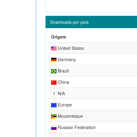
Downloads por país
Origem
United States
Germany
Brazil
China
N/A
Europe
Mozambique
Russian Federation