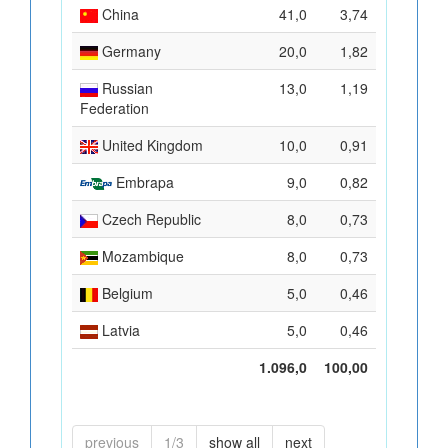
China
41,0
3,74
Germany
20,0
1,82
Russian
13,0
1,19
Federation
United Kingdom
10,0
0,91
Embrapa
9,0
0,82
Czech Republic
8,0
0,73
Mozambique
8,0
0,73
Belgium
5,0
0,46
Latvia
5,0
0,46
1.096,0
100,00
previous
1/3
show all
next