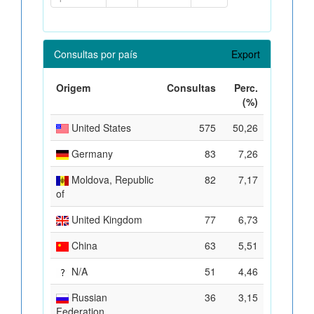
Consultas por país
Export
Origem
Consultas
Perc.
(%)
United States
575
50,26
Germany
83
7,26
Moldova, Republic
82
7,17
of
United Kingdom
77
6,73
China
63
5,51
N/A
51
4,46
Russian
36
3,15
Federation