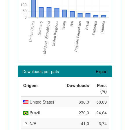
Downloads por país
Export
Origem
Downloads
Perc.
(%)
United States
636,0
58,03
Brazil
270,0
24,64
N/A
41,0
3,74