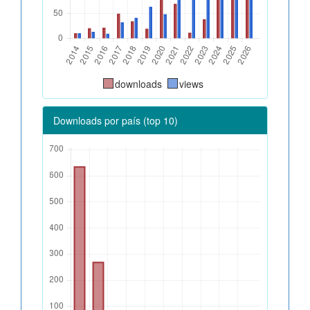
downloads
views
Downloads por país (top 10)