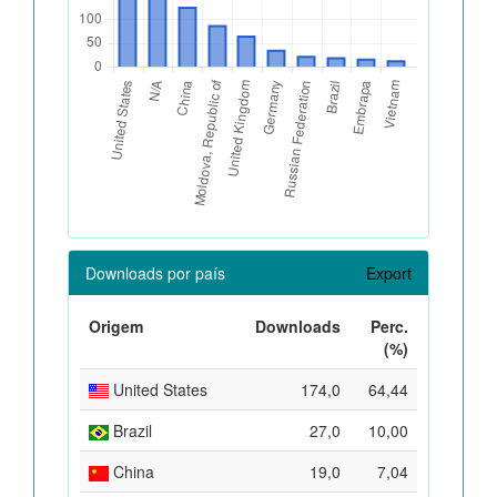
Downloads por país
Export
Origem
Downloads
Perc.
(%)
United States
174,0
64,44
Brazil
27,0
10,00
China
19,0
7,04