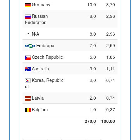
Germany
10,0
3,70
Russian
8,0
2,96
Federation
N/A
8,0
2,96
Embrapa
7,0
2,59
Czech Republic
5,0
1,85
Australia
3,0
1,11
Korea, Republic
2,0
0,74
of
Latvia
2,0
0,74
Belgium
1,0
0,37
270,0
100,00