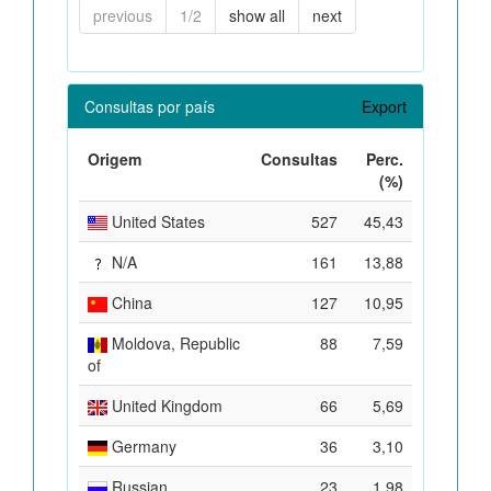
previous
1/2
show all
next
Consultas por país
Export
Origem
Consultas
Perc.
(%)
United States
527
45,43
N/A
161
13,88
China
127
10,95
Moldova, Republic
88
7,59
of
United Kingdom
66
5,69
Germany
36
3,10
Russian
23
1,98