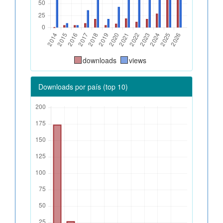
downloads
views
Downloads por país (top 10)