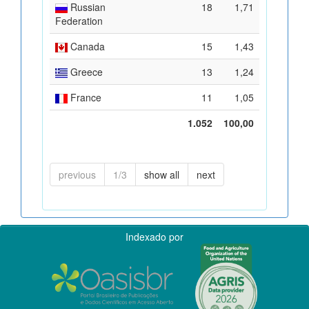
Russian
18
1,71
Federation
Canada
15
1,43
Greece
13
1,24
France
11
1,05
1.052
100,00
previous
1/3
show all
next
Indexado por