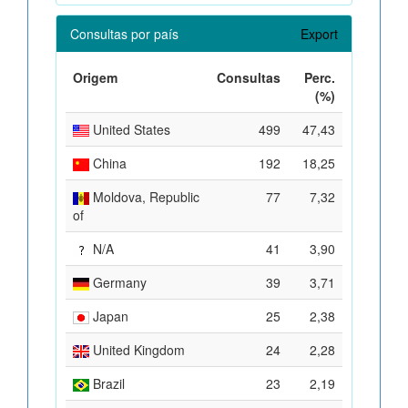
Consultas por país
Export
Origem
Consultas
Perc.
(%)
United States
499
47,43
China
192
18,25
Moldova, Republic
77
7,32
of
N/A
41
3,90
Germany
39
3,71
Japan
25
2,38
United Kingdom
24
2,28
Brazil
23
2,19