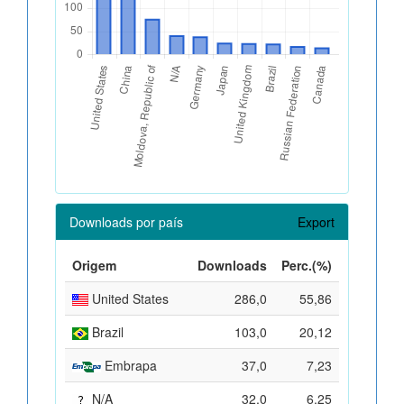
Downloads por país
Export
Origem
Downloads
Perc.(%)
United States
286,0
55,86
Brazil
103,0
20,12
Embrapa
37,0
7,23
N/A
32,0
6,25