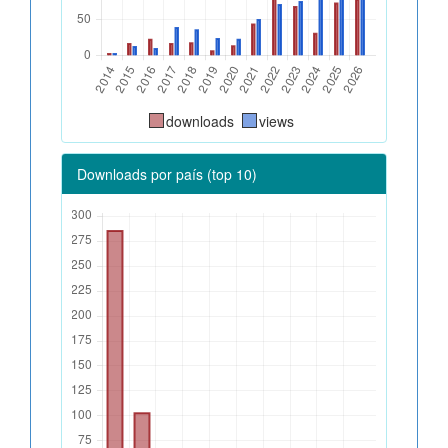
downloads
views
Downloads por país (top 10)