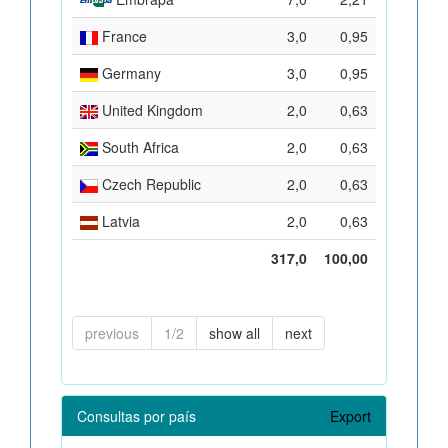
France
3,0
0,95
Germany
3,0
0,95
United Kingdom
2,0
0,63
South Africa
2,0
0,63
Czech Republic
2,0
0,63
Latvia
2,0
0,63
317,0
100,00
previous
1/2
show all
next
Consultas por país
Export