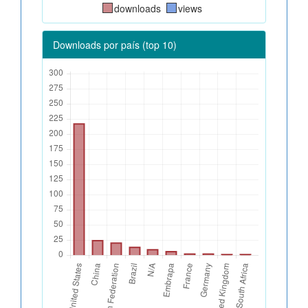
downloads
views
Downloads por país (top 10)