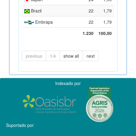
Brazil
22
1,79
Embrapa
22
1,79
1.230
100,00
previous
1/4
show all
next
Indexado por
Suportado por