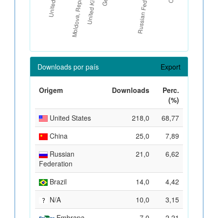
Downloads por país
Export
Origem
Downloads
Perc.
(%)
United States
218,0
68,77
China
25,0
7,89
Russian
21,0
6,62
Federation
Brazil
14,0
4,42
N/A
10,0
3,15
Embrapa
7,0
2,21