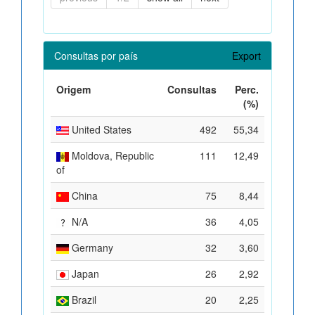
Consultas por país
Export
Origem
Consultas
Perc.
(%)
United States
492
55,34
Moldova, Republic
111
12,49
of
China
75
8,44
N/A
36
4,05
Germany
32
3,60
Japan
26
2,92
Brazil
20
2,25