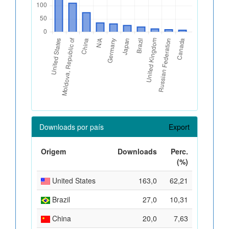
Downloads por país
Export
Origem
Downloads
Perc.
(%)
United States
163,0
62,21
Brazil
27,0
10,31
China
20,0
7,63