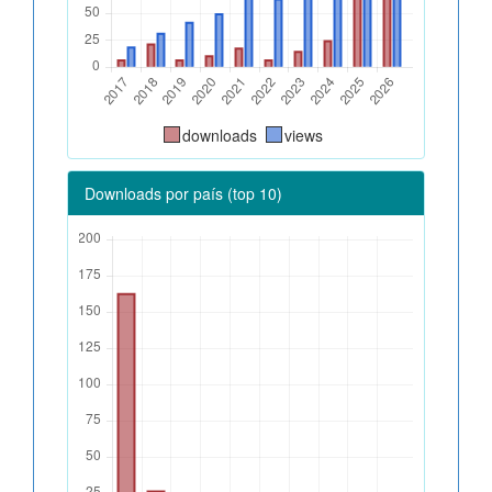
downloads
views
Downloads por país (top 10)