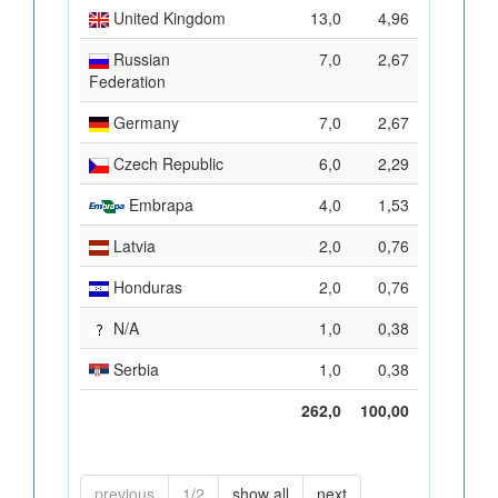
United Kingdom
13,0
4,96
Russian
7,0
2,67
Federation
Germany
7,0
2,67
Czech Republic
6,0
2,29
Embrapa
4,0
1,53
Latvia
2,0
0,76
Honduras
2,0
0,76
N/A
1,0
0,38
Serbia
1,0
0,38
262,0
100,00
previous
1/2
show all
next