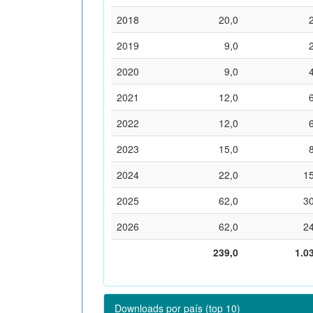
2018
20,0
2019
9,0
2020
9,0
2021
12,0
2022
12,0
2023
15,0
2024
22,0
1
2025
62,0
3
2026
62,0
2
239,0
1.0
Downloads por país (top 10)