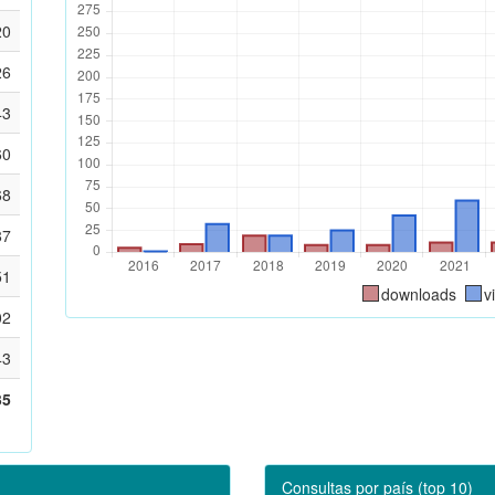
20
26
43
60
68
87
51
downloads
v
02
43
35
Consultas por país (top 10)