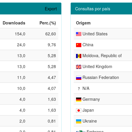
Export
Consultas por país
Downloads
Perc.(%)
Origem
154,0
62,60
United States
24,0
9,76
China
13,0
5,28
Moldova, Republic of
13,0
5,28
United Kingdom
11,0
4,47
Russian Federation
10,0
4,07
N/A
4,0
1,63
Germany
4,0
1,63
Japan
2,0
0,81
Ukraine
2,0
0,81
Embrapa