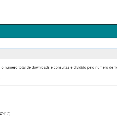
, o número total de downloads e consultas é dividido pelo número de f
.
22/417)