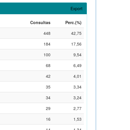
Export
Consultas
Perc.(%)
448
42,75
184
17,56
100
9,54
68
6,49
42
4,01
35
3,34
34
3,24
29
2,77
16
1,53
14
1,34