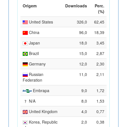
Origem
Downloads
Perc.
(%)
United States
326,0
62,45
China
96,0
18,39
Japan
18,0
3,45
Brazil
15,0
2,87
Germany
12,0
2,30
Russian
11,0
2,11
Federation
Embrapa
9,0
1,72
N/A
8,0
1,53
United Kingdom
4,0
0,77
Korea, Republic
2,0
0,38