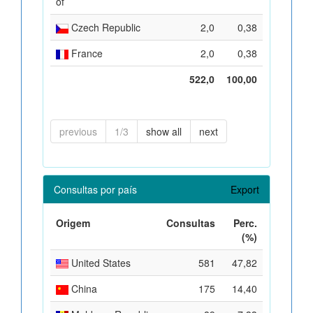
of
Czech Republic
2,0
0,38
France
2,0
0,38
522,0
100,00
previous
1/3
show all
next
Consultas por país
Export
Origem
Consultas
Perc.
(%)
United States
581
47,82
China
175
14,40