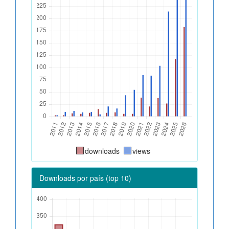
downloads
views
Downloads por país (top 10)