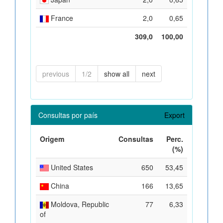
France
2,0
0,65
309,0
100,00
previous
1/2
show all
next
Consultas por país
Export
Origem
Consultas
Perc.
(%)
United States
650
53,45
China
166
13,65
Moldova, Republic
77
6,33
of