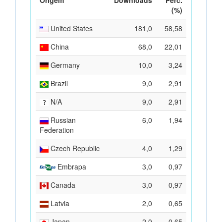
(%)
United States
181,0
58,58
China
68,0
22,01
Germany
10,0
3,24
Brazil
9,0
2,91
N/A
9,0
2,91
Russian
6,0
1,94
Federation
Czech Republic
4,0
1,29
Embrapa
3,0
0,97
Canada
3,0
0,97
Latvia
2,0
0,65
Japan
2,0
0,65