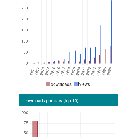
downloads
views
Downloads por país (top 10)