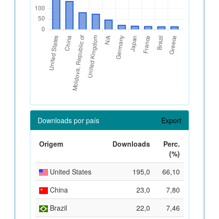
Downloads por país
Export
Origem
Downloads
Perc.
(%)
United States
195,0
66,10
China
23,0
7,80
Brazil
22,0
7,46