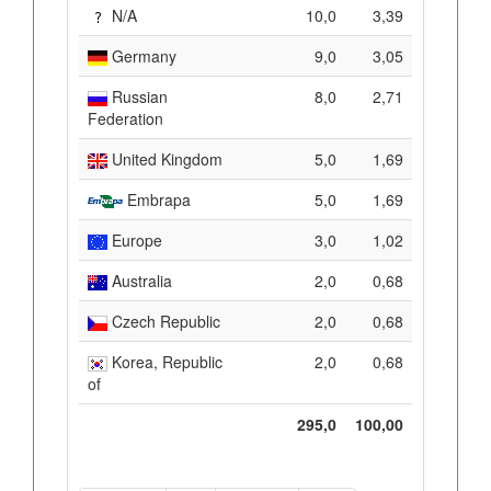
N/A
10,0
3,39
Germany
9,0
3,05
Russian
8,0
2,71
Federation
United Kingdom
5,0
1,69
Embrapa
5,0
1,69
Europe
3,0
1,02
Australia
2,0
0,68
Czech Republic
2,0
0,68
Korea, Republic
2,0
0,68
of
295,0
100,00