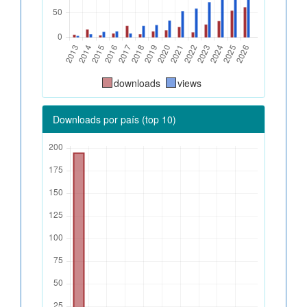
downloads
views
Downloads por país (top 10)