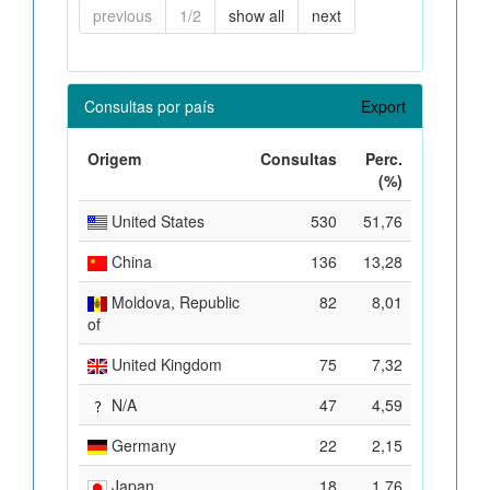
previous
1/2
show all
next
Consultas por país
Export
Origem
Consultas
Perc.
(%)
United States
530
51,76
China
136
13,28
Moldova, Republic
82
8,01
of
United Kingdom
75
7,32
N/A
47
4,59
Germany
22
2,15
Japan
18
1,76