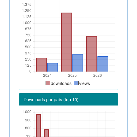
downloads
views
Downloads por país (top 10)