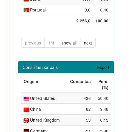
Portugal
9,0
0,40
2.256,0
100,00
previous
1/4
show all
next
Consultas por país
Export
Origem
Consultas
Perc.
(%)
United States
436
50,40
China
82
9,48
United Kingdom
53
6,13
Germany
51
5,90