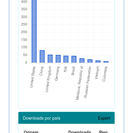
Downloads por país
Export
Origem
Downloads
Perc.