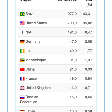
(%)
Brazil
977,0
43,31
United States
790,0
35,02
N/A
191,0
8,47
Germany
47,0
2,08
Ireland
40,0
1,77
Mozambique
31,0
1,37
China
21,0
0,93
France
19,0
0,84
United Kingdom
16,0
0,71
Russian
15,0
0,66
Federation
Latvia
13,0
0,58