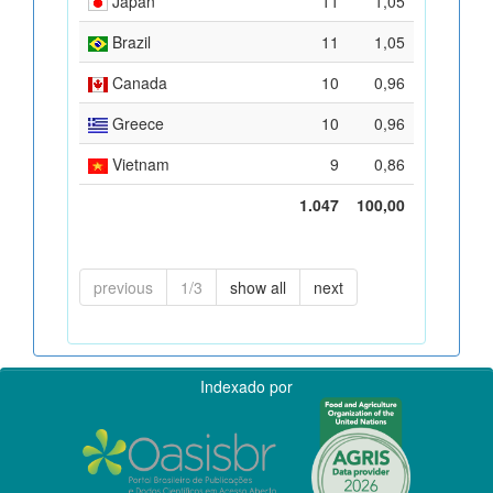
Japan
11
1,05
Brazil
11
1,05
Canada
10
0,96
Greece
10
0,96
Vietnam
9
0,86
1.047
100,00
previous
1/3
show all
next
Indexado por