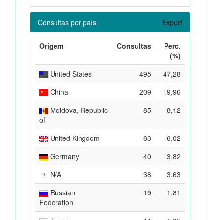
Consultas por país
Export
Origem
Consultas
Perc.
(%)
United States
495
47,28
China
209
19,96
Moldova, Republic
85
8,12
of
United Kingdom
63
6,02
Germany
40
3,82
N/A
38
3,63
Russian
19
1,81
Federation