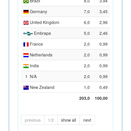
Brazil
8,0
3,94
Germany
7,0
3,45
United Kingdom
6,0
2,96
Embrapa
5,0
2,46
France
2,0
0,99
Netherlands
2,0
0,99
India
2,0
0,99
N/A
2,0
0,99
New Zealand
1,0
0,49
203,0
100,00
previous
1/2
show all
next