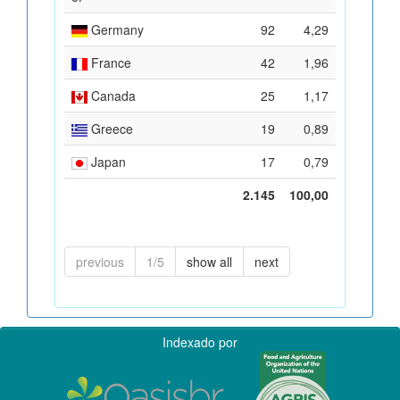
Germany
92
4,29
France
42
1,96
Canada
25
1,17
Greece
19
0,89
Japan
17
0,79
2.145
100,00
previous
1/5
show all
next
Indexado por