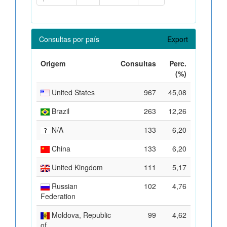
Consultas por país
Export
Origem
Consultas
Perc.
(%)
United States
967
45,08
Brazil
263
12,26
N/A
133
6,20
China
133
6,20
United Kingdom
111
5,17
Russian
102
4,76
Federation
Moldova, Republic
99
4,62
of