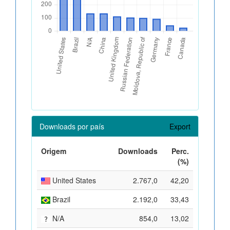
Downloads por país
Export
Origem
Downloads
Perc.
(%)
United States
2.767,0
42,20
Brazil
2.192,0
33,43
N/A
854,0
13,02