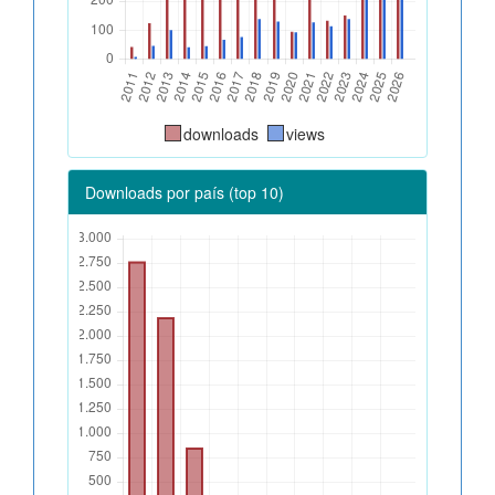
downloads
views
Downloads por país (top 10)