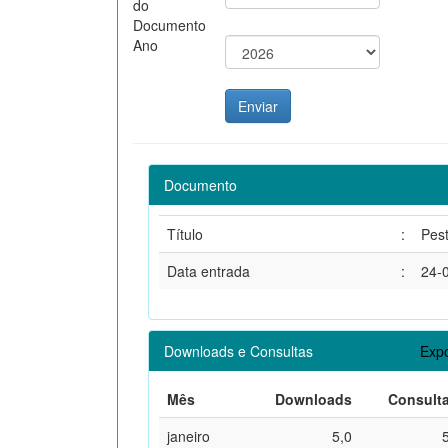
do
Documento
Ano
Documento
Título
:
Pest
Data entrada
:
24-
Downloads e Consultas
Expo
Mês
Downloads
Consult
janeiro
5,0