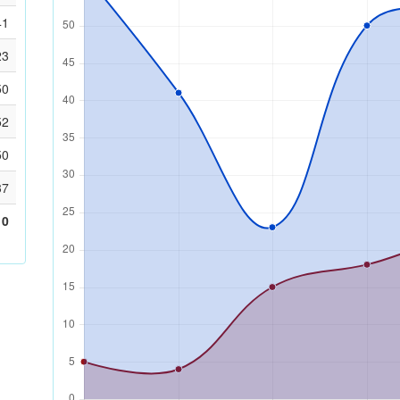
41
23
50
52
50
37
10