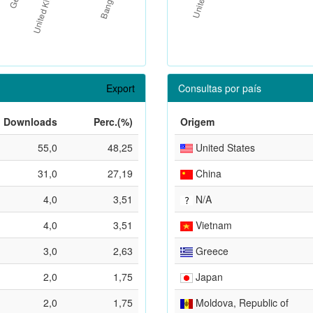
Export
Consultas por país
Downloads
Perc.(%)
Origem
55,0
48,25
United States
31,0
27,19
China
4,0
3,51
N/A
4,0
3,51
Vietnam
3,0
2,63
Greece
2,0
1,75
Japan
2,0
1,75
Moldova, Republic of