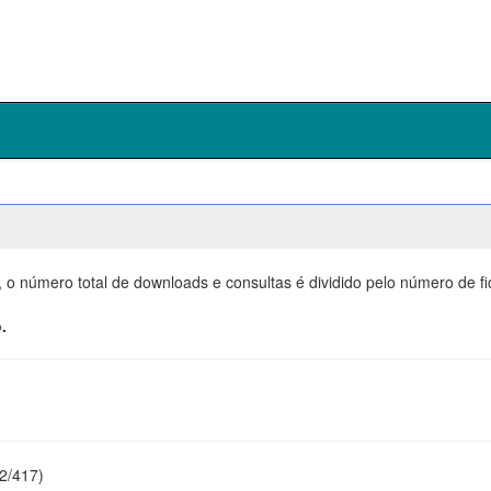
, o número total de downloads e consultas é dividido pelo número de f
.
22/417)