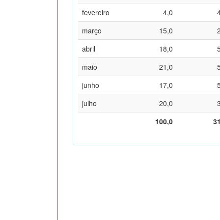
fevereiro
4,0
março
15,0
abril
18,0
maio
21,0
junho
17,0
julho
20,0
100,0
3