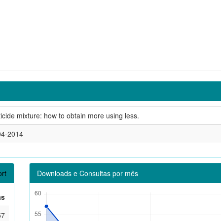
icide mixture: how to obtain more using less.
04-2014
rt
Downloads e Consultas por mês
as
57