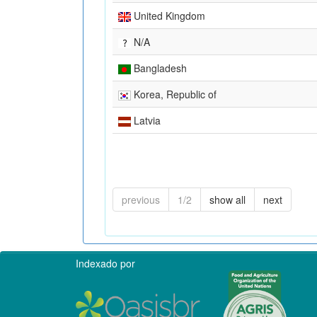
United Kingdom
N/A
Bangladesh
Korea, Republic of
Latvia
previous
1/2
show all
next
Indexado por