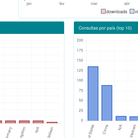
downloads
v
Consultas por país (top 10)