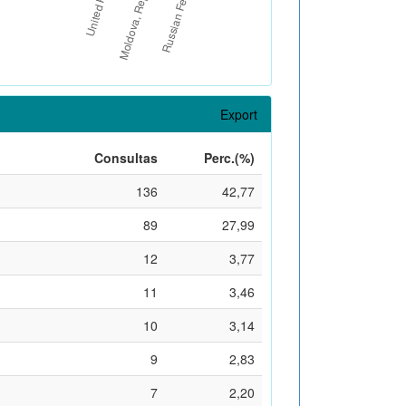
Export
Consultas
Perc.(%)
136
42,77
89
27,99
12
3,77
11
3,46
10
3,14
9
2,83
7
2,20