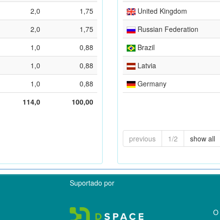
2,0
1,75
United Kingdom
2,0
1,75
Russian Federation
1,0
0,88
Brazil
1,0
0,88
Latvia
1,0
0,88
Germany
114,0
100,00
previous
1/2
show all
Suportado por
O 