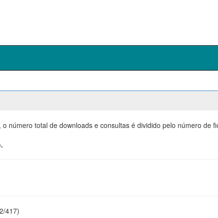
, o número total de downloads e consultas é dividido pelo número de f
.
22/417)