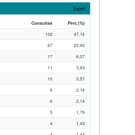
Export
Consultas
Perc.(%)
132
47,14
67
23,93
17
6,07
11
3,93
10
3,57
6
2,14
6
2,14
5
1,79
4
1,43
4
1,43