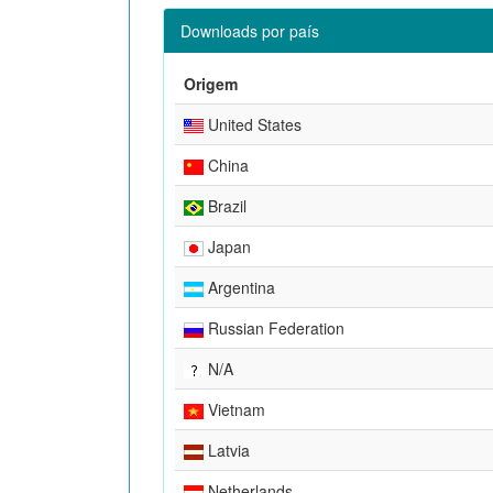
Downloads por país
Origem
United States
China
Brazil
Japan
Argentina
Russian Federation
N/A
Vietnam
Latvia
Netherlands