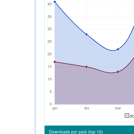
d
Downloads por país (top 10)