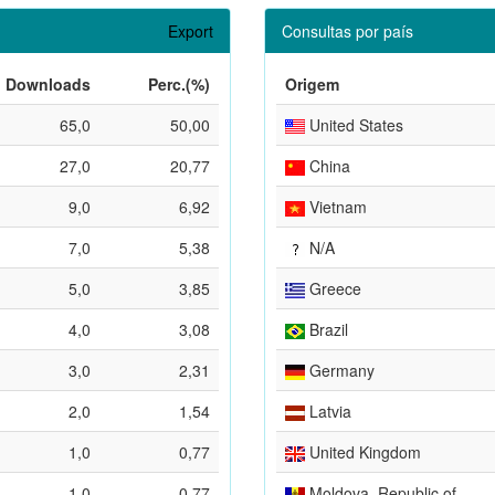
Export
Consultas por país
Downloads
Perc.(%)
Origem
65,0
50,00
United States
27,0
20,77
China
9,0
6,92
Vietnam
7,0
5,38
N/A
5,0
3,85
Greece
4,0
3,08
Brazil
3,0
2,31
Germany
2,0
1,54
Latvia
1,0
0,77
United Kingdom
1,0
0,77
Moldova, Republic of