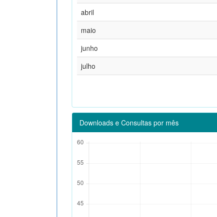
abril
maio
junho
julho
Downloads e Consultas por mês