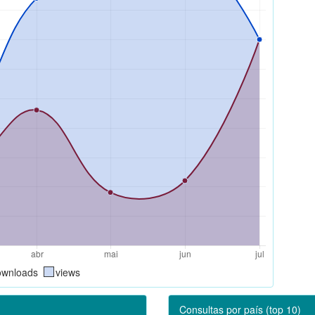
ownloads
views
Consultas por país (top 10)