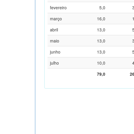
fevereiro
5,0
março
16,0
abril
13,0
maio
13,0
junho
13,0
julho
10,0
79,0
2