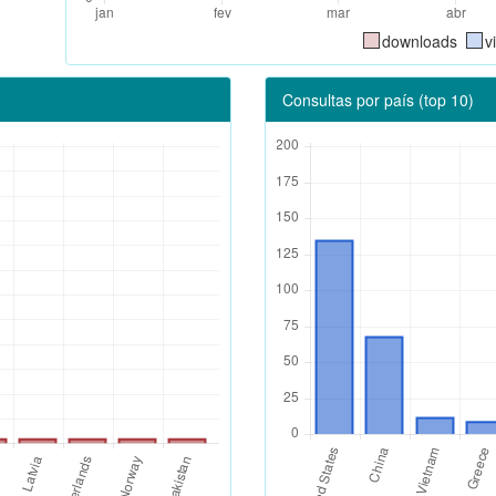
downloads
v
Consultas por país (top 10)