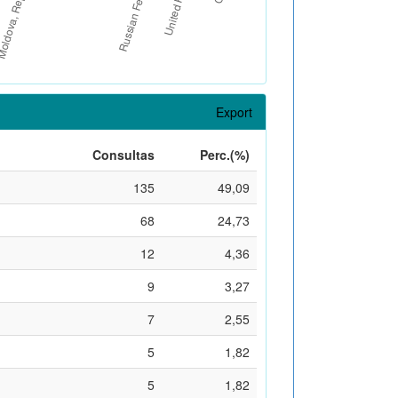
Export
Consultas
Perc.(%)
135
49,09
68
24,73
12
4,36
9
3,27
7
2,55
5
1,82
5
1,82