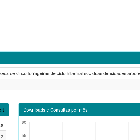
ca de cinco forrageiras de ciclo hibernal sob duas densidades arbóreas
rt
Downloads e Consultas por mês
as
32