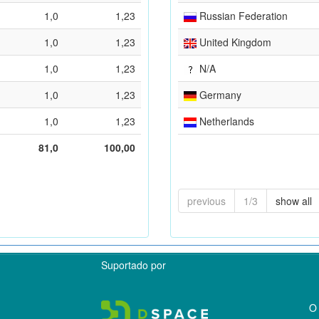
1,0
1,23
Russian Federation
1,0
1,23
United Kingdom
1,0
1,23
N/A
1,0
1,23
Germany
1,0
1,23
Netherlands
81,0
100,00
previous
1/3
show all
Suportado por
O 