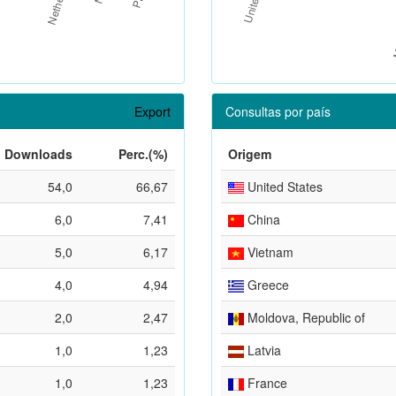
Export
Consultas por país
Downloads
Perc.(%)
Origem
54,0
66,67
United States
6,0
7,41
China
5,0
6,17
Vietnam
4,0
4,94
Greece
2,0
2,47
Moldova, Republic of
1,0
1,23
Latvia
1,0
1,23
France