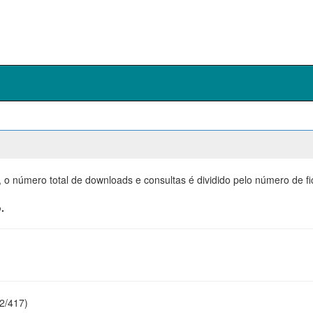
, o número total de downloads e consultas é dividido pelo número de f
.
22/417)