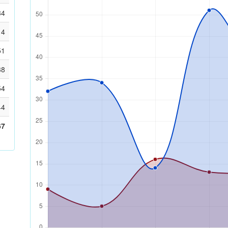
34
14
51
38
54
44
67