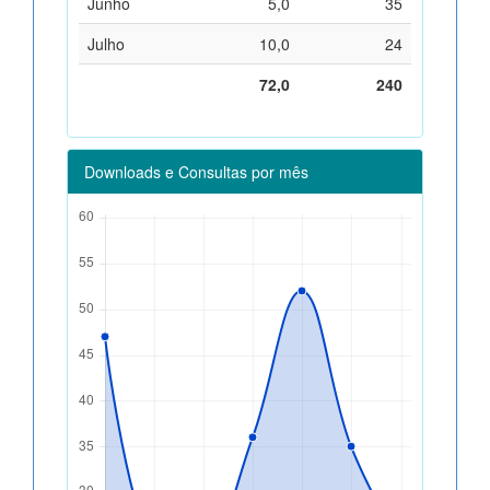
Junho
5,0
35
Julho
10,0
24
72,0
240
Downloads e Consultas por mês