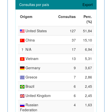
Consultas por país
Export
Origem
Consultas
Perc.
(%)
United States
127
51,84
China
37
15,10
N/A
17
6,94
Vietnam
13
5,31
Germany
9
3,67
Greece
7
2,86
Brazil
6
2,45
United Kingdom
6
2,45
Russian
4
1,63
Federation