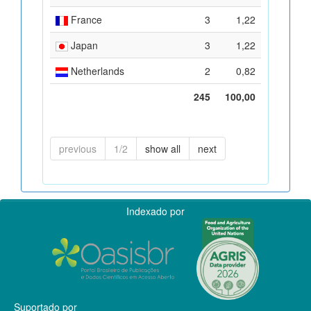
France
3
1,22
Japan
3
1,22
Netherlands
2
0,82
245
100,00
previous
1/2
show all
next
Indexado por
Suportado por