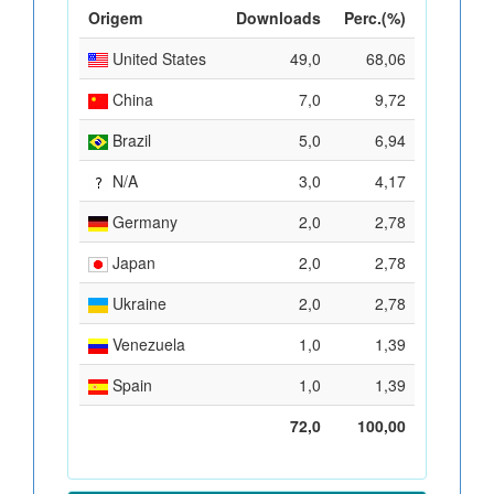
Origem
Downloads
Perc.(%)
United States
49,0
68,06
China
7,0
9,72
Brazil
5,0
6,94
N/A
3,0
4,17
Germany
2,0
2,78
Japan
2,0
2,78
Ukraine
2,0
2,78
Venezuela
1,0
1,39
Spain
1,0
1,39
72,0
100,00