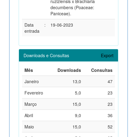
ruziziensis x Brachiaria
decumbens (Poaceae:
Paniceae).
Data
:
19-06-2023
entrada
Downloads e Consultas
Export
Mês
Downloads
Consultas
Janeiro
13,0
47
Fevereiro
5,0
23
Março
15,0
23
Abril
9,0
36
Maio
15,0
52