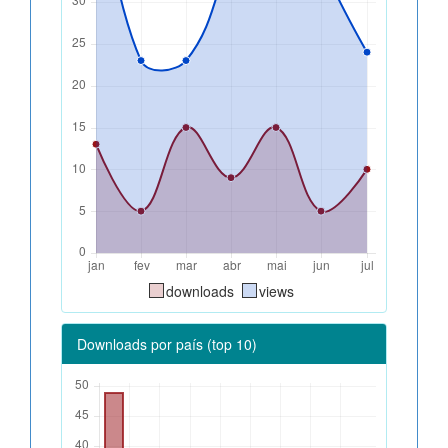
downloads
views
Downloads por país (top 10)