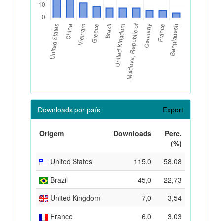
Downloads por país
Export
Origem
Downloads
Perc.
(%)
United States
115,0
58,08
Brazil
45,0
22,73
United Kingdom
7,0
3,54
France
6,0
3,03