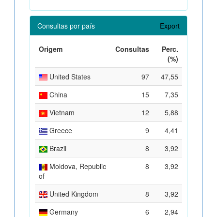
Consultas por país
Export
Origem
Consultas
Perc.
(%)
United States
97
47,55
China
15
7,35
Vietnam
12
5,88
Greece
9
4,41
Brazil
8
3,92
Moldova, Republic
8
3,92
of
United Kingdom
8
3,92
Germany
6
2,94