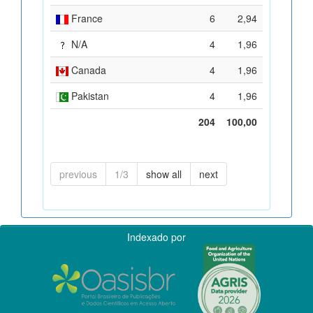
France
6
2,94
N/A
4
1,96
Canada
4
1,96
Pakistan
4
1,96
204
100,00
previous
1/3
show all
next
Indexado por