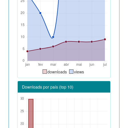
downloads
views
Downloads por país (top 10)