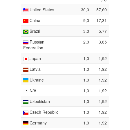
United States
30,0
57,69
China
9,0
17,31
Brazil
3,0
5,77
Russian
2,0
3,85
Federation
Japan
1,0
1,92
Latvia
1,0
1,92
Ukraine
1,0
1,92
N/A
1,0
1,92
Uzbekistan
1,0
1,92
Czech Republic
1,0
1,92
Germany
1,0
1,92