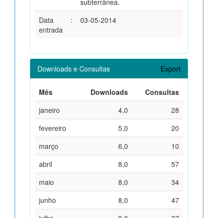
subterrânea.
Data
:
03-05-2014
entrada
Downloads e Consultas
Export
Mês
Downloads
Consultas
janeiro
4,0
28
fevereiro
5,0
20
março
6,0
10
abril
8,0
57
maio
8,0
34
junho
8,0
47
julho
9,0
27