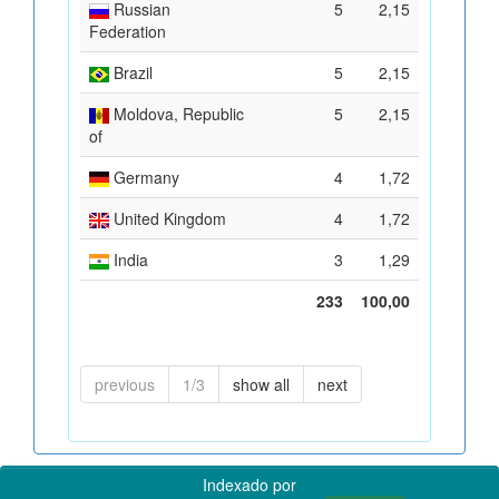
Russian
5
2,15
Federation
Brazil
5
2,15
Moldova, Republic
5
2,15
of
Germany
4
1,72
United Kingdom
4
1,72
India
3
1,29
233
100,00
previous
1/3
show all
next
Indexado por