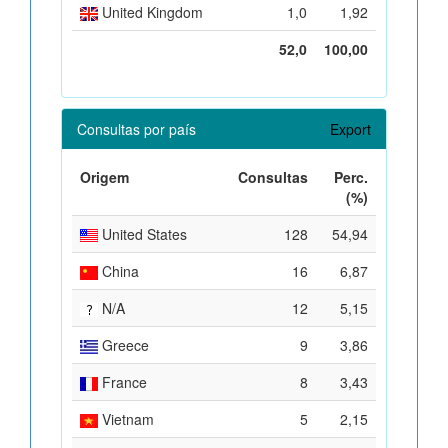
United Kingdom
1,0
1,92
52,0
100,00
Consultas por país
Export
Origem
Consultas
Perc.
(%)
United States
128
54,94
China
16
6,87
N/A
12
5,15
Greece
9
3,86
France
8
3,43
Vietnam
5
2,15