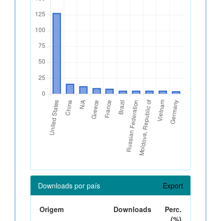
Downloads por país
Export
Origem
Downloads
Perc.
(%)