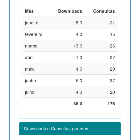
Mês
Downloads
Consultas
janeiro
5,0
21
fevereiro
4,0
15
março
13,0
26
abril
1,0
37
maio
4,0
20
junho
5,0
37
julho
4,0
20
36,0
176
Downloads e Consultas por mês