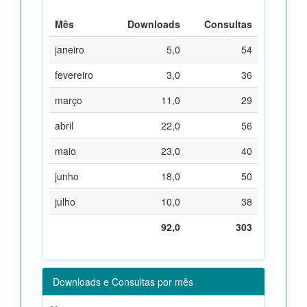
Mês
Downloads
Consultas
janeiro
5,0
54
fevereiro
3,0
36
março
11,0
29
abril
22,0
56
maio
23,0
40
junho
18,0
50
julho
10,0
38
92,0
303
Downloads e Consultas por mês