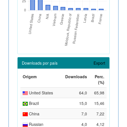
Downloads por país
Export
Origem
Downloads
Perc.
(%)
United States
64,0
65,98
Brazil
15,0
15,46
China
7,0
7,22
Russian
4,0
4,12