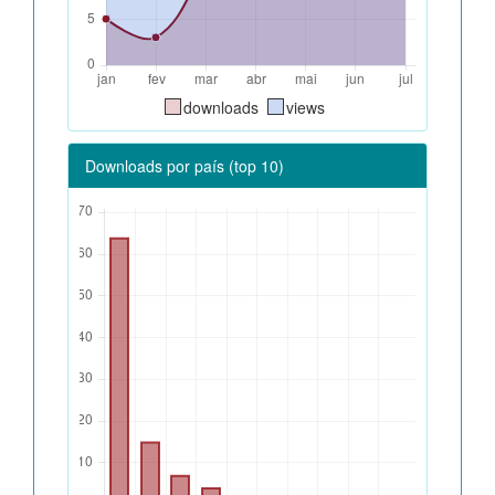
downloads
views
Downloads por país (top 10)