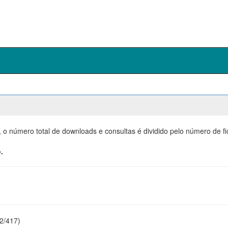
, o número total de downloads e consultas é dividido pelo número de f
.
22/417)