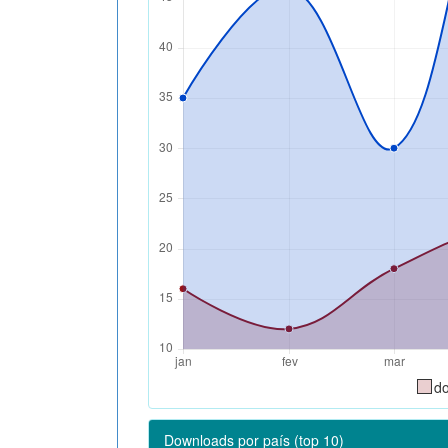
d
Downloads por país (top 10)