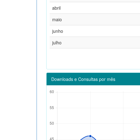
abril
maio
junho
julho
Downloads e Consultas por mês