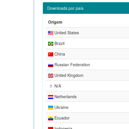
Downloads por país
Origem
United States
Brazil
China
Russian Federation
United Kingdom
N/A
Netherlands
Ukraine
Ecuador
Indonesia