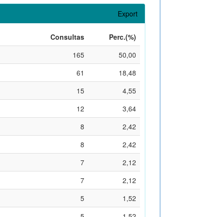
Export
Consultas
Perc.(%)
165
50,00
61
18,48
15
4,55
12
3,64
8
2,42
8
2,42
7
2,12
7
2,12
5
1,52
5
1,52