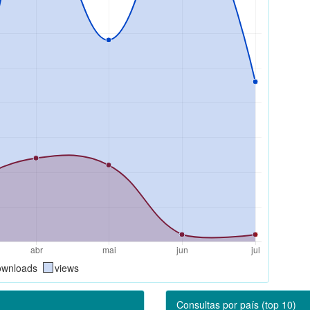
ownloads
views
Consultas por país (top 10)