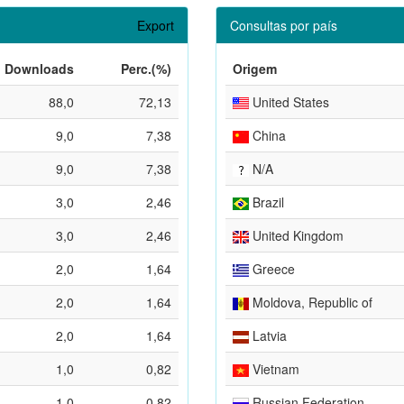
Export
Consultas por país
Downloads
Perc.(%)
Origem
88,0
72,13
United States
9,0
7,38
China
9,0
7,38
N/A
3,0
2,46
Brazil
3,0
2,46
United Kingdom
2,0
1,64
Greece
2,0
1,64
Moldova, Republic of
2,0
1,64
Latvia
1,0
0,82
Vietnam
1,0
0,82
Russian Federation