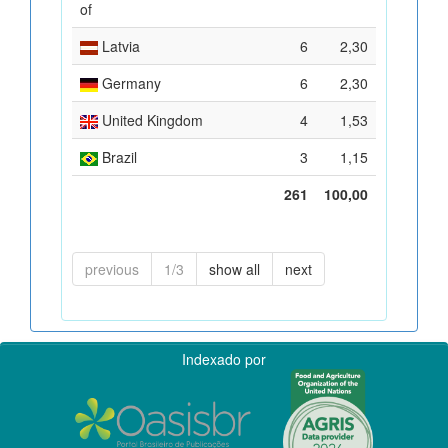
of
Latvia
6
2,30
Germany
6
2,30
United Kingdom
4
1,53
Brazil
3
1,15
261
100,00
previous
1/3
show all
next
Indexado por