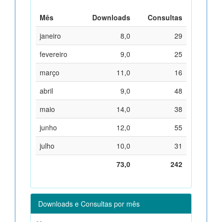
Mês
Downloads
Consultas
janeiro
8,0
29
fevereiro
9,0
25
março
11,0
16
abril
9,0
48
maio
14,0
38
junho
12,0
55
julho
10,0
31
73,0
242
Downloads e Consultas por mês