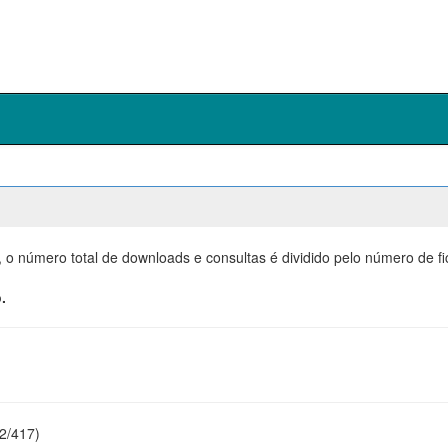
, o número total de downloads e consultas é dividido pelo número de f
.
22/417)