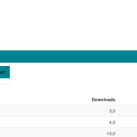
ort
Downloads
3,0
4,0
13,0