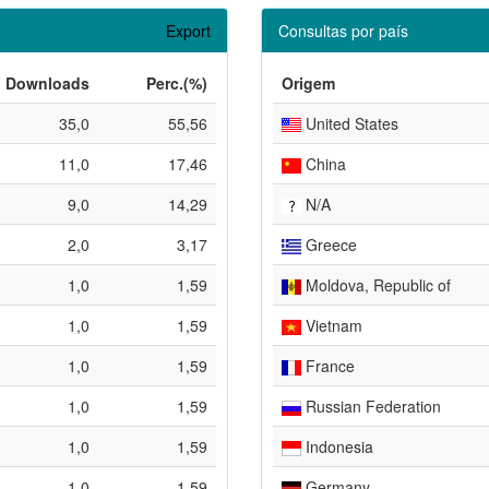
Export
Consultas por país
Downloads
Perc.(%)
Origem
35,0
55,56
United States
11,0
17,46
China
9,0
14,29
N/A
2,0
3,17
Greece
1,0
1,59
Moldova, Republic of
1,0
1,59
Vietnam
1,0
1,59
France
1,0
1,59
Russian Federation
1,0
1,59
Indonesia
1,0
1,59
Germany