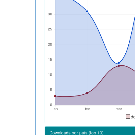
d
Downloads por país (top 10)