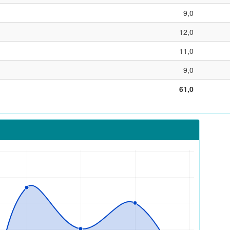
9,0
12,0
11,0
9,0
61,0