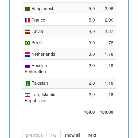
Bangladesh
5,0
2,96
France
5,0
2,96
Latvia
4,0
2,37
Brazil
3,0
1,78
Netherlands
3,0
1,78
Russian
2,0
1,18
Federation
Pakistan
2,0
1,18
Iran, Islamic
2,0
1,18
Republic of
169,0
100,00
previous
1/2
show all
next