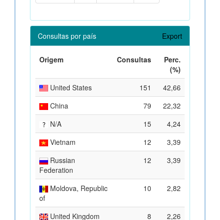
Consultas por país
Export
Origem
Consultas
Perc.
(%)
United States
151
42,66
China
79
22,32
N/A
15
4,24
Vietnam
12
3,39
Russian
12
3,39
Federation
Moldova, Republic
10
2,82
of
United Kingdom
8
2,26