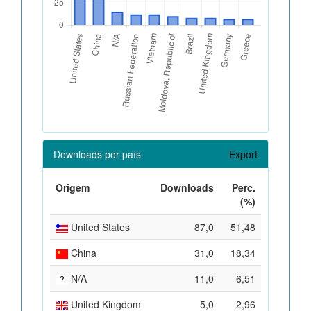
Downloads por país
Export
Origem
Downloads
Perc.
(%)
United States
87,0
51,48
China
31,0
18,34
N/A
11,0
6,51
United Kingdom
5,0
2,96