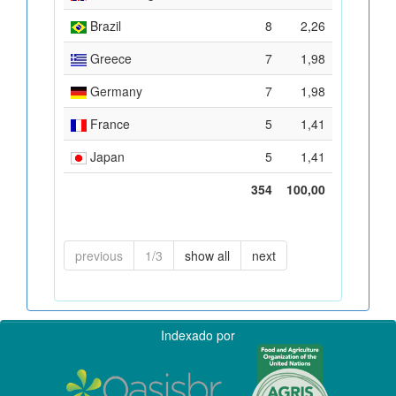
Brazil
8
2,26
Greece
7
1,98
Germany
7
1,98
France
5
1,41
Japan
5
1,41
354
100,00
previous
1/3
show all
next
Indexado por