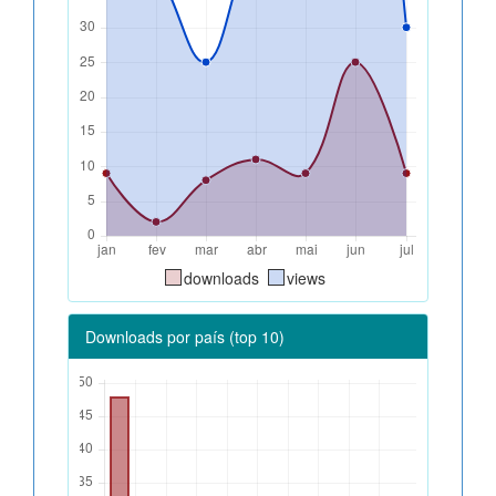
downloads
views
Downloads por país (top 10)