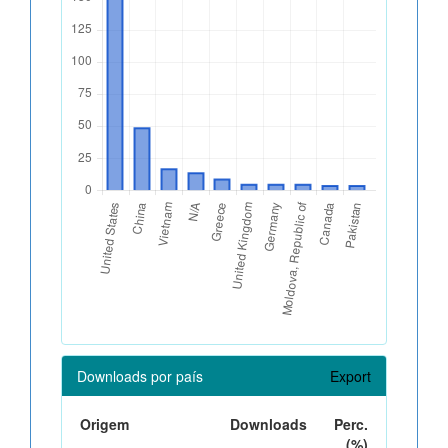
Downloads por país
Export
Origem
Downloads
Perc.
(%)