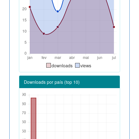
downloads
views
Downloads por país (top 10)