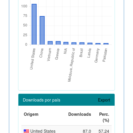
Downloads por país
Export
Origem
Downloads
Perc.
(%)
United States
87,0
57,24