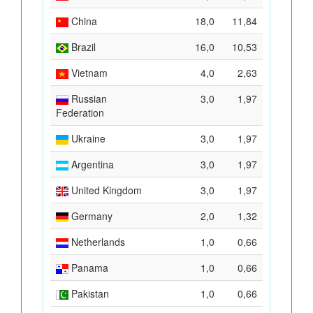
China
18,0
11,84
Brazil
16,0
10,53
Vietnam
4,0
2,63
Russian
3,0
1,97
Federation
Ukraine
3,0
1,97
Argentina
3,0
1,97
United Kingdom
3,0
1,97
Germany
2,0
1,32
Netherlands
1,0
0,66
Panama
1,0
0,66
Pakistan
1,0
0,66