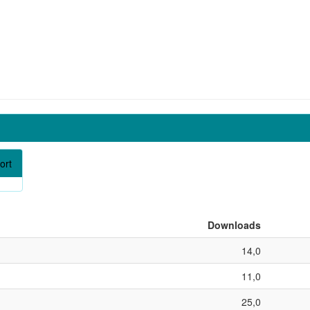
ort
Downloads
14,0
11,0
25,0