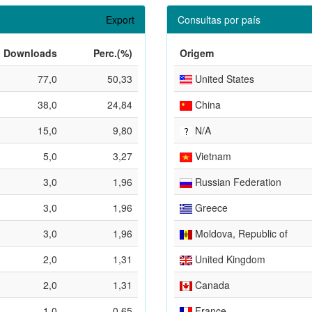
Export
Consultas por país
Downloads
Perc.(%)
Origem
77,0
50,33
United States
38,0
24,84
China
15,0
9,80
N/A
5,0
3,27
Vietnam
3,0
1,96
Russian Federation
3,0
1,96
Greece
3,0
1,96
Moldova, Republic of
2,0
1,31
United Kingdom
2,0
1,31
Canada
1,0
0,65
France