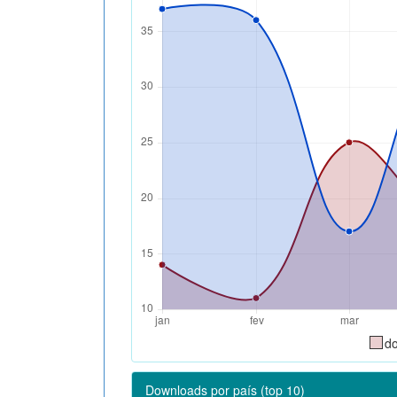
d
Downloads por país (top 10)