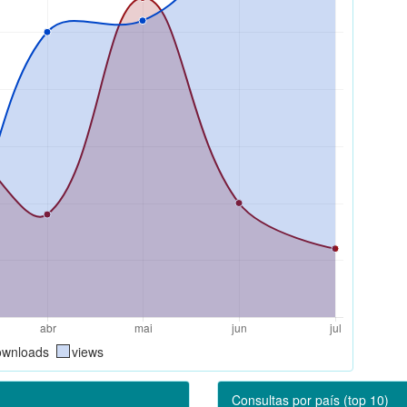
ownloads
views
Consultas por país (top 10)