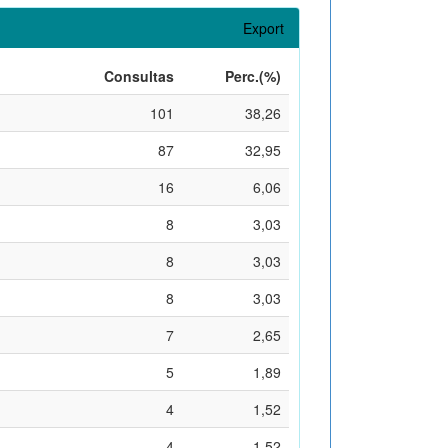
Export
Consultas
Perc.(%)
101
38,26
87
32,95
16
6,06
8
3,03
8
3,03
8
3,03
7
2,65
5
1,89
4
1,52
4
1,52