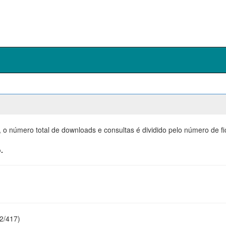
, o número total de downloads e consultas é dividido pelo número de f
.
22/417)