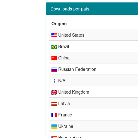
Downloads por país
Origem
United States
Brazil
China
Russian Federation
N/A
United Kingdom
Latvia
France
Ukraine
Puerto Rico