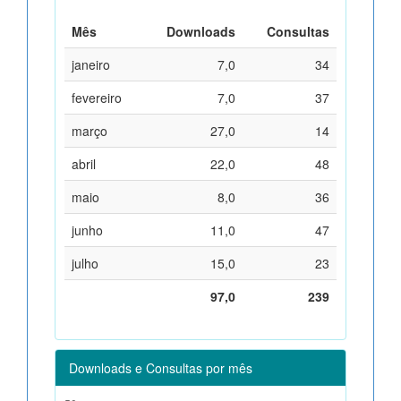
Mês
Downloads
Consultas
janeiro
7,0
34
fevereiro
7,0
37
março
27,0
14
abril
22,0
48
maio
8,0
36
junho
11,0
47
julho
15,0
23
97,0
239
Downloads e Consultas por mês