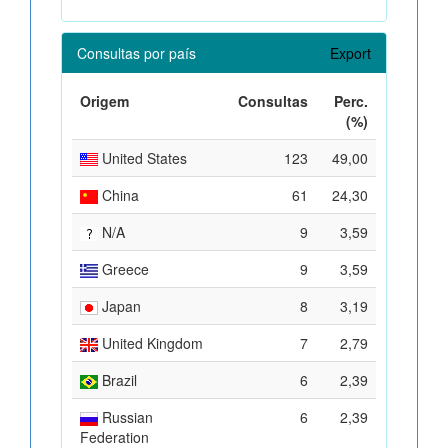
Consultas por país
Export
Origem
Consultas
Perc.
(%)
United States
123
49,00
China
61
24,30
N/A
9
3,59
Greece
9
3,59
Japan
8
3,19
United Kingdom
7
2,79
Brazil
6
2,39
Russian
6
2,39
Federation