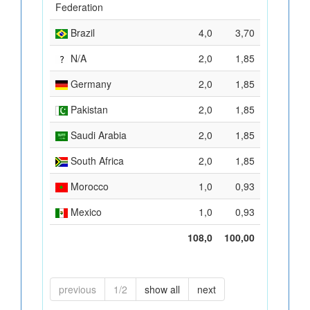
Federation
Brazil
4,0
3,70
N/A
2,0
1,85
Germany
2,0
1,85
Pakistan
2,0
1,85
Saudi Arabia
2,0
1,85
South Africa
2,0
1,85
Morocco
1,0
0,93
Mexico
1,0
0,93
108,0
100,00
previous
1/2
show all
next