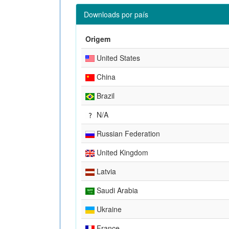
Downloads por país
Origem
United States
China
Brazil
N/A
Russian Federation
United Kingdom
Latvia
Saudi Arabia
Ukraine
France