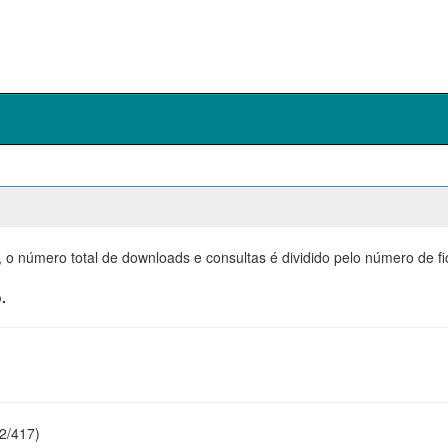
, o número total de downloads e consultas é dividido pelo número de f
.
22/417)