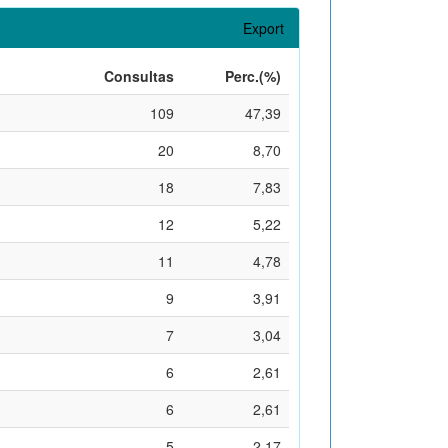
Export
Consultas
Perc.(%)
109
47,39
20
8,70
18
7,83
12
5,22
11
4,78
9
3,91
7
3,04
6
2,61
6
2,61
5
2,17