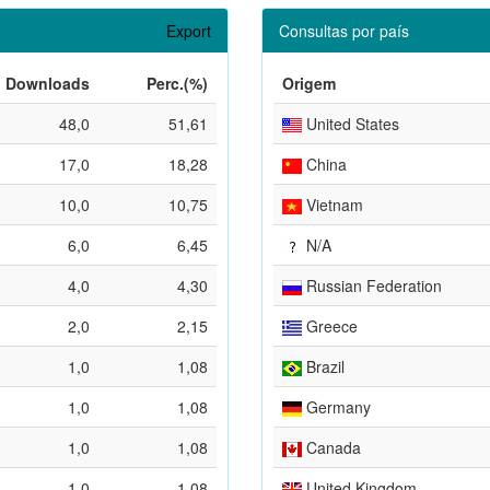
Export
Consultas por país
Downloads
Perc.(%)
Origem
48,0
51,61
United States
17,0
18,28
China
10,0
10,75
Vietnam
6,0
6,45
N/A
4,0
4,30
Russian Federation
2,0
2,15
Greece
1,0
1,08
Brazil
1,0
1,08
Germany
1,0
1,08
Canada
1,0
1,08
United Kingdom