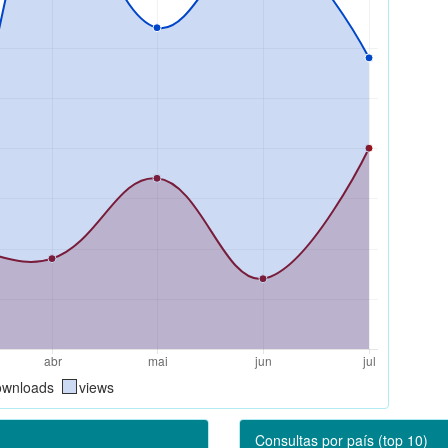
ownloads
views
Consultas por país (top 10)