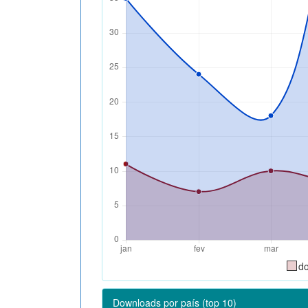
d
Downloads por país (top 10)