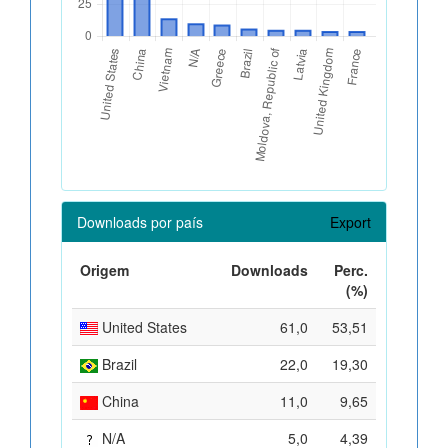
Downloads por país
Export
Origem
Downloads
Perc.
(%)
United States
61,0
53,51
Brazil
22,0
19,30
China
11,0
9,65
N/A
5,0
4,39