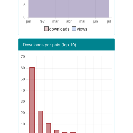
downloads
views
Downloads por país (top 10)