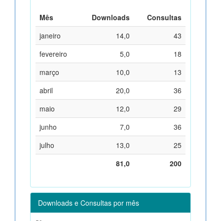
Mês
Downloads
Consultas
janeiro
14,0
43
fevereiro
5,0
18
março
10,0
13
abril
20,0
36
maio
12,0
29
junho
7,0
36
julho
13,0
25
81,0
200
Downloads e Consultas por mês