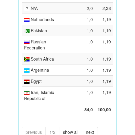
N/A
2,0
2,38
Netherlands
1,0
1,19
Pakistan
1,0
1,19
Russian
1,0
1,19
Federation
South Africa
1,0
1,19
Argentina
1,0
1,19
Egypt
1,0
1,19
Iran, Islamic
1,0
1,19
Republic of
84,0
100,00
previous
1/2
show all
next