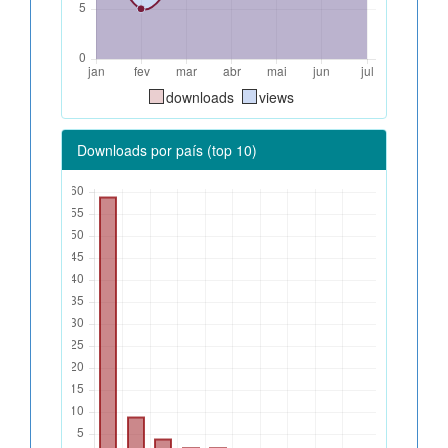
downloads
views
Downloads por país (top 10)