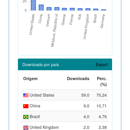
Downloads por país
Export
Origem
Downloads
Perc.
(%)
United States
59,0
70,24
China
9,0
10,71
Brazil
4,0
4,76
United Kingdom
2,0
2,38