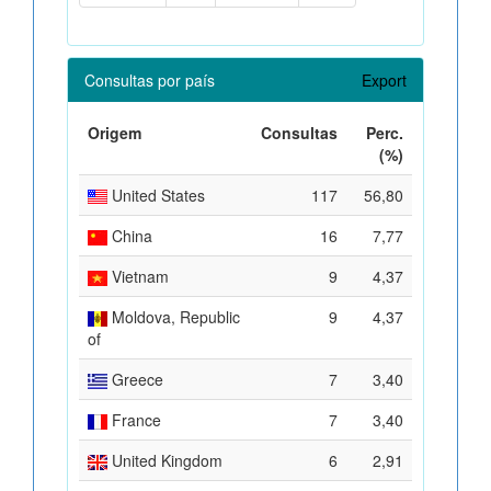
Consultas por país
Export
Origem
Consultas
Perc.
(%)
United States
117
56,80
China
16
7,77
Vietnam
9
4,37
Moldova, Republic
9
4,37
of
Greece
7
3,40
France
7
3,40
United Kingdom
6
2,91