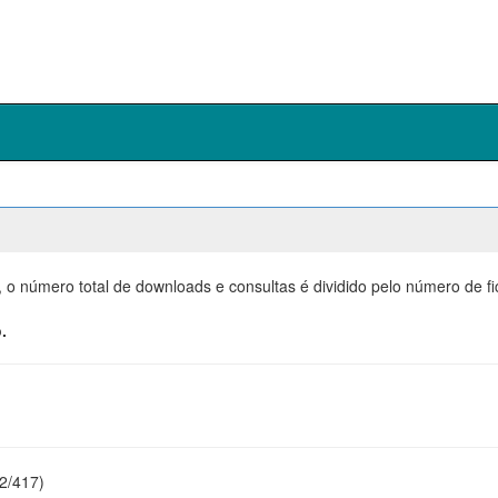
, o número total de downloads e consultas é dividido pelo número de f
.
22/417)