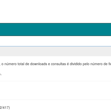
, o número total de downloads e consultas é dividido pelo número de f
.
22/417)