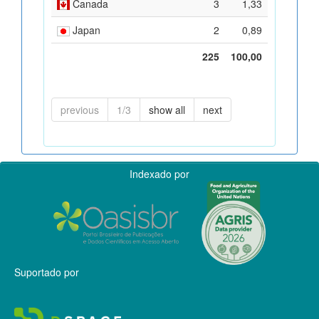
Canada
3
1,33
Japan
2
0,89
225
100,00
previous
1/3
show all
next
Indexado por
Suportado por