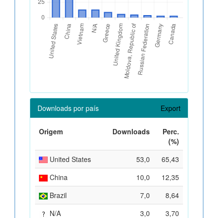
Downloads por país
Export
Origem
Downloads
Perc.
(%)
United States
53,0
65,43
China
10,0
12,35
Brazil
7,0
8,64
N/A
3,0
3,70