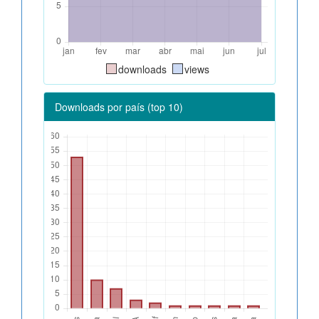
downloads
views
Downloads por país (top 10)