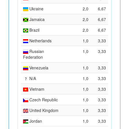
Ukraine
2,0
6,67
Jamaica
2,0
6,67
Brazil
2,0
6,67
Netherlands
1,0
3,33
Russian
1,0
3,33
Federation
Venezuela
1,0
3,33
N/A
1,0
3,33
Vietnam
1,0
3,33
Czech Republic
1,0
3,33
United Kingdom
1,0
3,33
Jordan
1,0
3,33