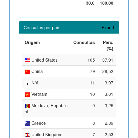
30,0
100,00
Consultas por país
Export
Origem
Consultas
Perc.
(%)
United States
105
37,91
China
79
28,52
N/A
11
3,97
Vietnam
10
3,61
Moldova, Republic
9
3,25
of
Greece
8
2,89
United Kingdom
7
2,53