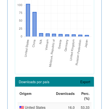
Downloads por país
Export
Origem
Downloads
Perc.
(%)
United States
16,0
53,33