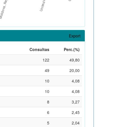
Export
Consultas
Perc.(%)
122
49,80
49
20,00
10
4,08
10
4,08
8
3,27
6
2,45
5
2,04