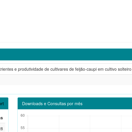
rientes e produtividade de cultivares de feijão-caupi em cultivo solteir
rt
Downloads e Consultas por mês
as
28