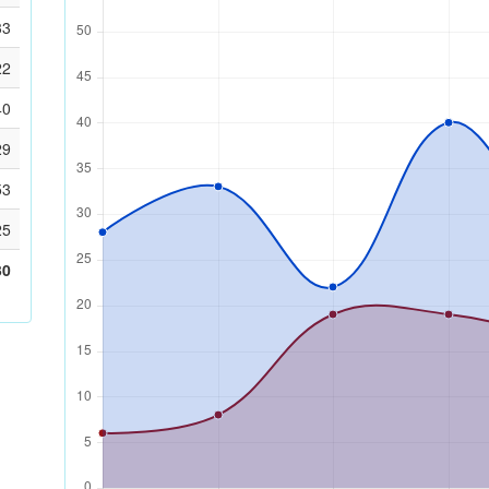
33
22
40
29
53
25
30