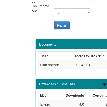
do
Documento
Ano
Documento
Título
:
Teores foliares de nut
Data entrada
:
09-04-2011
Downloads e Consultas
Expo
Mês
Downloads
Consult
janeiro
6,0