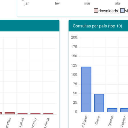
downloads
v
Consultas por país (top 10)