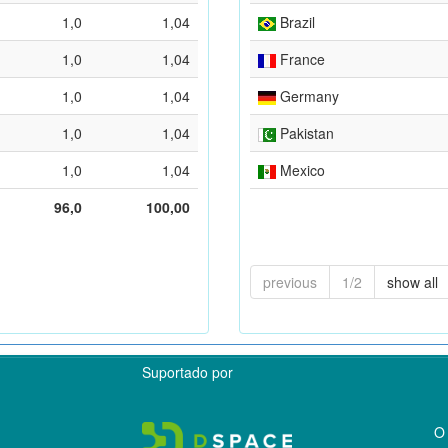
1,0
1,04
Brazil
1,0
1,04
France
1,0
1,04
Germany
1,0
1,04
Pakistan
1,0
1,04
Mexico
96,0
100,00
previous
1/2
show all
Suportado por
O 