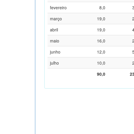
fevereiro
8,0
março
19,0
abril
19,0
maio
16,0
junho
12,0
julho
10,0
90,0
2