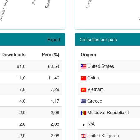
Export
Consultas por país
Downloads
Perc.(%)
Origem
61,0
63,54
United States
11,0
11,46
China
7,0
7,29
Vietnam
4,0
4,17
Greece
2,0
2,08
Moldova, Republic of
2,0
2,08
N/A
2,0
2,08
United Kingdom