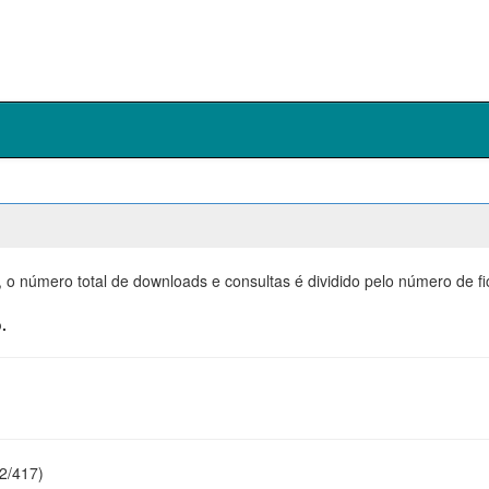
, o número total de downloads e consultas é dividido pelo número de f
.
22/417)