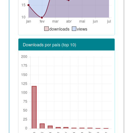
downloads
views
Downloads por país (top 10)