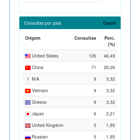
Consultas por país
Export
Origem
Consultas
Perc.
(%)
United States
126
46,49
China
71
26,20
N/A
9
3,32
Vietnam
9
3,32
Greece
9
3,32
Japan
6
2,21
United Kingdom
5
1,85
Russian
5
1,85