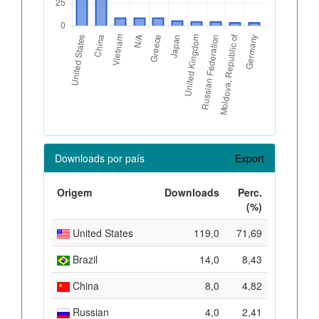
Downloads por país
Export
Origem
Downloads
Perc.
(%)
United States
119,0
71,69
Brazil
14,0
8,43
China
8,0
4,82
Russian
4,0
2,41