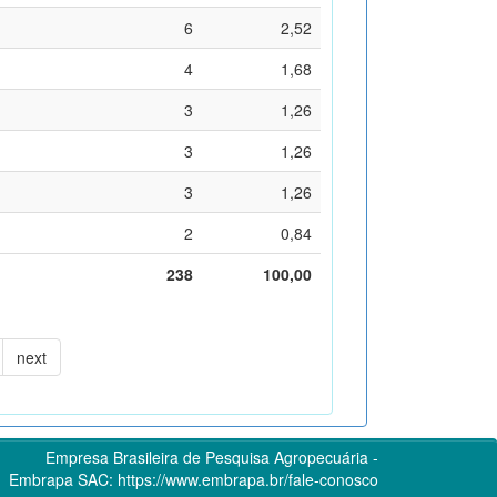
6
2,52
4
1,68
3
1,26
3
1,26
3
1,26
2
0,84
238
100,00
next
Empresa Brasileira de Pesquisa Agropecuária -
Embrapa
SAC:
https://www.embrapa.br/fale-conosco