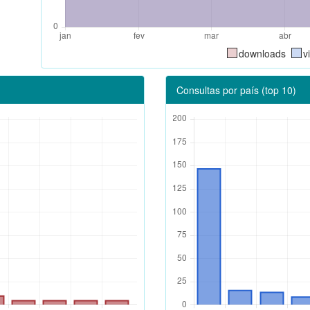
downloads
v
Consultas por país (top 10)