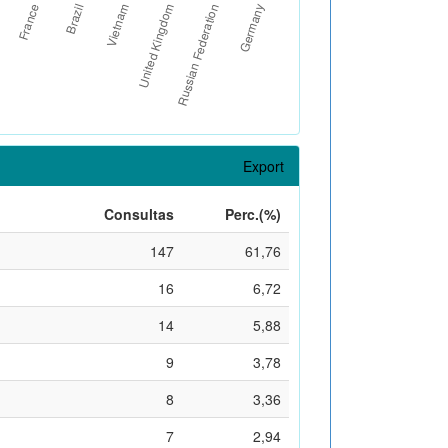
Export
Consultas
Perc.(%)
147
61,76
16
6,72
14
5,88
9
3,78
8
3,36
7
2,94