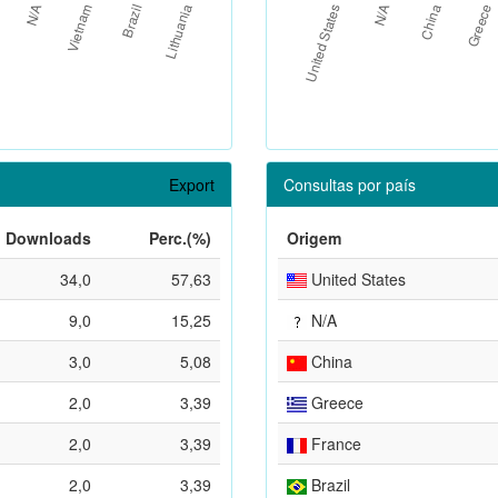
Export
Consultas por país
Downloads
Perc.(%)
Origem
34,0
57,63
United States
9,0
15,25
N/A
3,0
5,08
China
2,0
3,39
Greece
2,0
3,39
France
2,0
3,39
Brazil