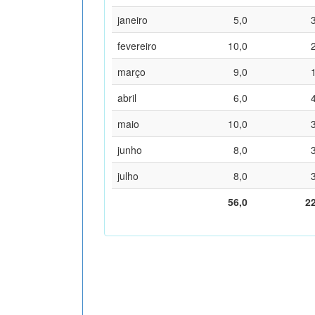
janeiro
5,0
fevereiro
10,0
março
9,0
abril
6,0
maio
10,0
junho
8,0
julho
8,0
56,0
2