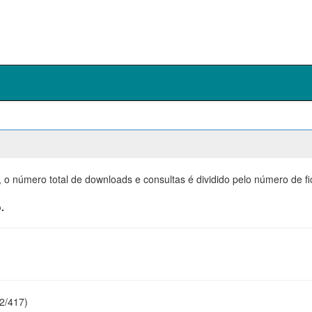
, o número total de downloads e consultas é dividido pelo número de f
.
22/417)