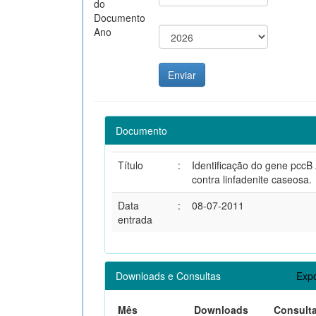
do
Documento
Ano
Documento
Título
:
Identificação do gene pccB
contra linfadenite caseosa.
Data
:
08-07-2011
entrada
Downloads e Consultas
Expo
Mês
Downloads
Consult