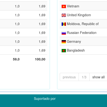
1,0
1,69
Vietnam
1,0
1,69
United Kingdom
1,0
1,69
Moldova, Republic of
1,0
1,69
Russian Federation
1,0
1,69
Germany
1,0
1,69
Bangladesh
59,0
100,00
previous
1/3
show all
Suportado por