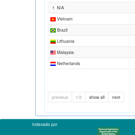
N/A
Vietnam
Brazil
Lithuania
Malaysia
Netherlands
previous
1/2
show all
next
Indexado por