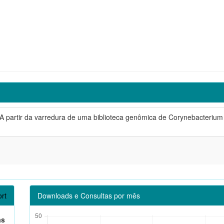
 A partir da varredura de uma biblioteca genômica de Corynebacteriu
rt
Downloads e Consultas por mês
as