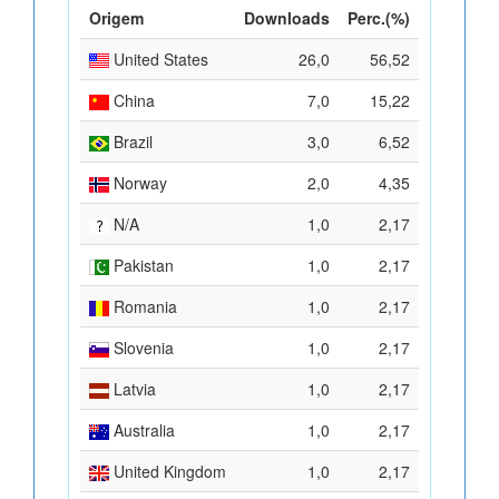
Origem
Downloads
Perc.(%)
United States
26,0
56,52
China
7,0
15,22
Brazil
3,0
6,52
Norway
2,0
4,35
N/A
1,0
2,17
Pakistan
1,0
2,17
Romania
1,0
2,17
Slovenia
1,0
2,17
Latvia
1,0
2,17
Australia
1,0
2,17
United Kingdom
1,0
2,17