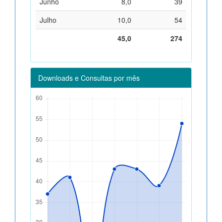
Junho
8,0
39
Julho
10,0
54
45,0
274
Downloads e Consultas por mês