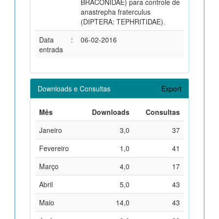
BRACONIDAE) para controle de
anastrepha fraterculus
(DIPTERA: TEPHRITIDAE).
Data
:
06-02-2016
entrada
Downloads e Consultas
Export
Mês
Downloads
Consultas
Janeiro
3,0
37
Fevereiro
1,0
41
Março
4,0
17
Abril
5,0
43
Maio
14,0
43