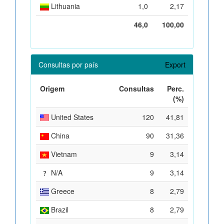
Lithuania
1,0
2,17
46,0
100,00
Consultas por país
Export
Origem
Consultas
Perc.
(%)
United States
120
41,81
China
90
31,36
Vietnam
9
3,14
N/A
9
3,14
Greece
8
2,79
Brazil
8
2,79