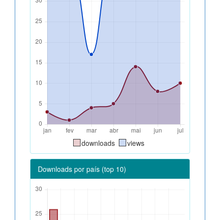
downloads
views
Downloads por país (top 10)