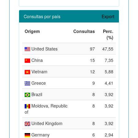
Consultas por país
Export
Origem
Consultas
Perc.
(%)
United States
97
47,55
China
15
7,35
Vietnam
12
5,88
Greece
9
4,41
Brazil
8
3,92
Moldova, Republic
8
3,92
of
United Kingdom
8
3,92
Germany
6
2,94