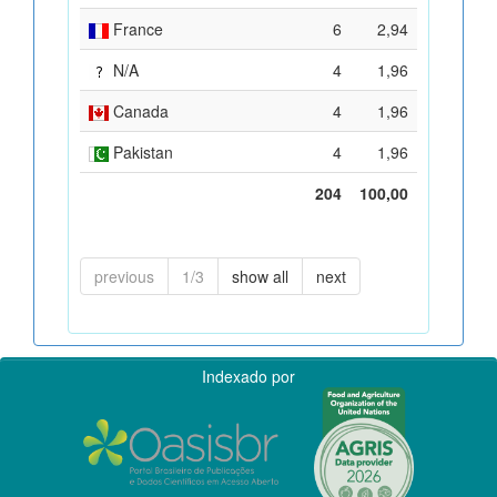
France
6
2,94
N/A
4
1,96
Canada
4
1,96
Pakistan
4
1,96
204
100,00
previous
1/3
show all
next
Indexado por