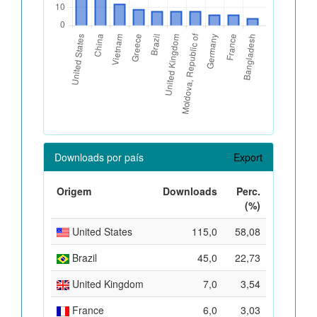
Downloads por país
Export
Origem
Downloads
Perc.
(%)
United States
115,0
58,08
Brazil
45,0
22,73
United Kingdom
7,0
3,54
France
6,0
3,03