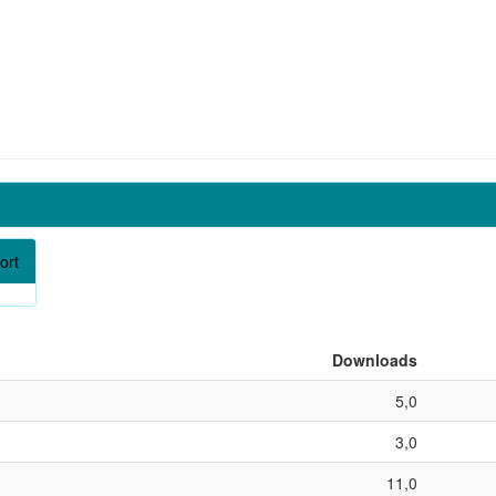
ort
Downloads
5,0
3,0
11,0