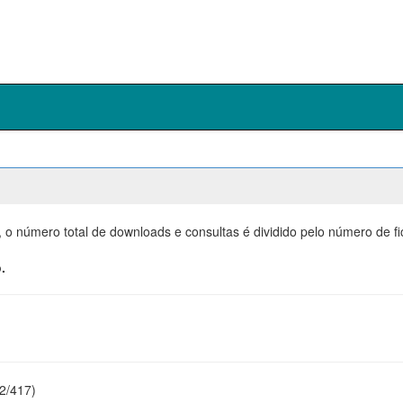
, o número total de downloads e consultas é dividido pelo número de f
.
22/417)