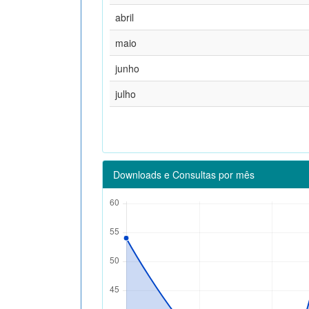
abril
maio
junho
julho
Downloads e Consultas por mês