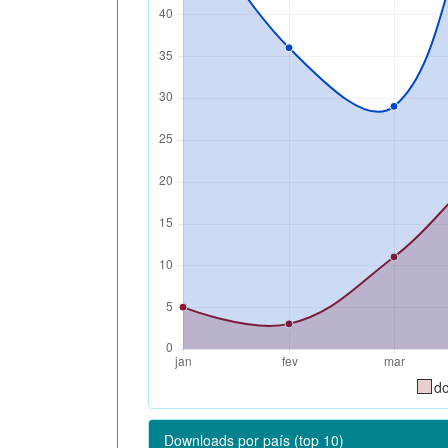
d
Downloads por país (top 10)