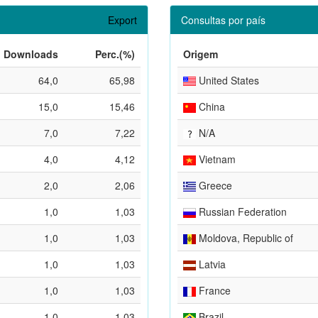
Export
Consultas por país
Downloads
Perc.(%)
Origem
64,0
65,98
United States
15,0
15,46
China
7,0
7,22
N/A
4,0
4,12
Vietnam
2,0
2,06
Greece
1,0
1,03
Russian Federation
1,0
1,03
Moldova, Republic of
1,0
1,03
Latvia
1,0
1,03
France
1,0
1,03
Brazil