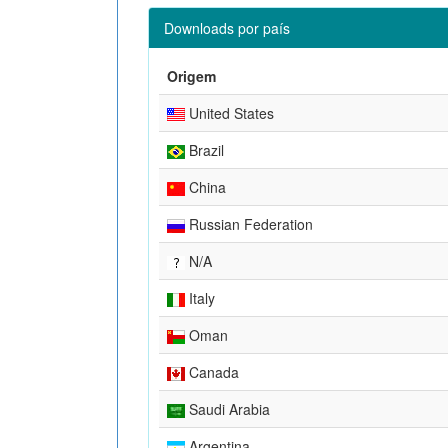
Downloads por país
Origem
United States
Brazil
China
Russian Federation
N/A
Italy
Oman
Canada
Saudi Arabia
Argentina