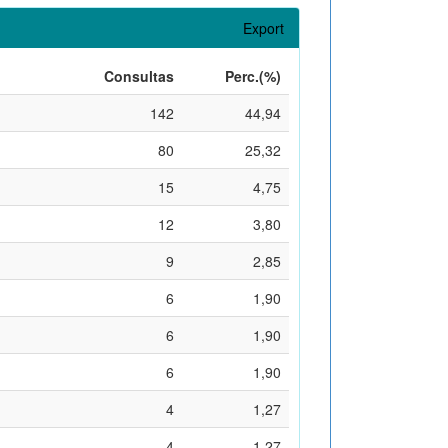
Export
Consultas
Perc.(%)
142
44,94
80
25,32
15
4,75
12
3,80
9
2,85
6
1,90
6
1,90
6
1,90
4
1,27
4
1,27