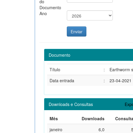
do
Documento
Ano
Documento
Título
:
Earthworm sp
Data entrada
:
23-04-2021
Downloads e Consultas
Expo
Mês
Downloads
Consult
janeiro
6,0