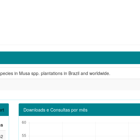
ecies in Musa spp. plantations in Brazil and worldwide.
rt
Downloads e Consultas por mês
as
52