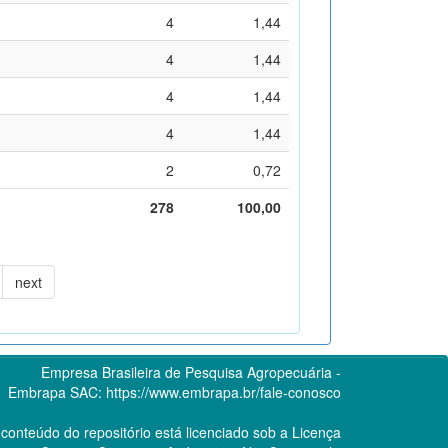
4
1,44
4
1,44
4
1,44
4
1,44
2
0,72
278
100,00
next
Empresa Brasileira de Pesquisa Agropecuária -
Embrapa
SAC:
https://www.embrapa.br/fale-conosco
conteúdo do repositório está licenciado sob a Licença