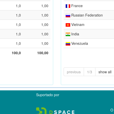
1,0
1,00
France
1,0
1,00
Russian Federation
1,0
1,00
Vietnam
1,0
1,00
India
1,0
1,00
Venezuela
100,0
100,00
previous
1/3
show all
Suportado por
O 