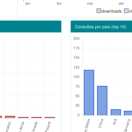
downloads
v
Consultas por país (top 10)