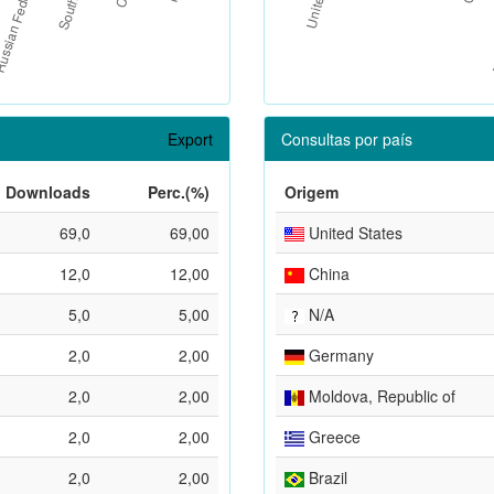
Export
Consultas por país
Downloads
Perc.(%)
Origem
69,0
69,00
United States
12,0
12,00
China
5,0
5,00
N/A
2,0
2,00
Germany
2,0
2,00
Moldova, Republic of
2,0
2,00
Greece
2,0
2,00
Brazil