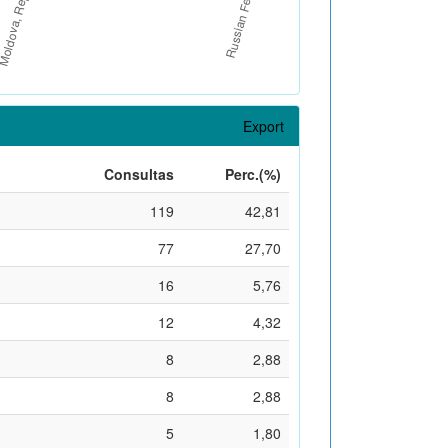
Export
Consultas
Perc.(%)
119
42,81
77
27,70
16
5,76
12
4,32
8
2,88
8
2,88
5
1,80