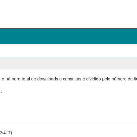
, o número total de downloads e consultas é dividido pelo número de f
.
22/417)