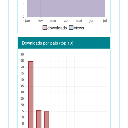
downloads
views
Downloads por país (top 10)