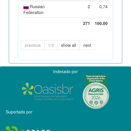
Russian
2
0,74
Federation
271
100,00
previous
1/3
show all
next
Indexado por
Suportado por