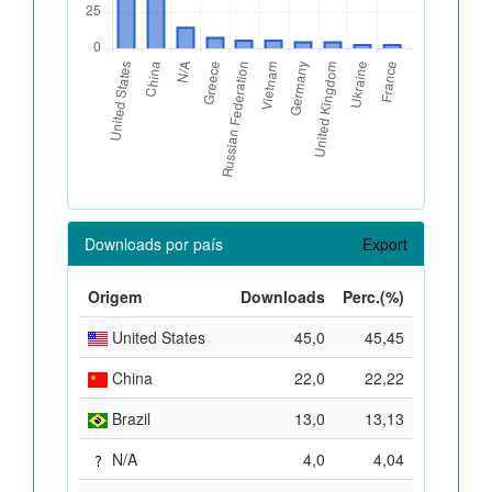
Downloads por país
Export
Origem
Downloads
Perc.(%)
United States
45,0
45,45
China
22,0
22,22
Brazil
13,0
13,13
N/A
4,0
4,04