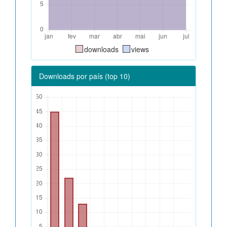
downloads
views
Downloads por país (top 10)