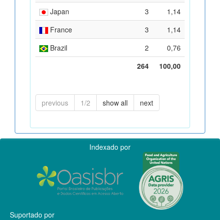
Japan
3
1,14
France
3
1,14
Brazil
2
0,76
264
100,00
previous
1/2
show all
next
Indexado por
Suportado por