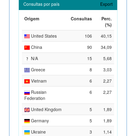
Consultas por país
Export
Origem
Consultas
Perc.
(%)
United States
106
40,15
China
90
34,09
N/A
15
5,68
Greece
8
3,03
Vietnam
6
2,27
Russian
6
2,27
Federation
United Kingdom
5
1,89
Germany
5
1,89
Ukraine
3
1,14