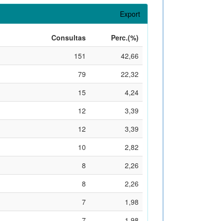
Export
Consultas
Perc.(%)
151
42,66
79
22,32
15
4,24
12
3,39
12
3,39
10
2,82
8
2,26
8
2,26
7
1,98
7
1,98