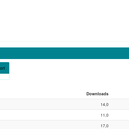
ort
Downloads
14,0
11,0
17,0