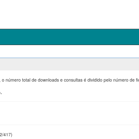
, o número total de downloads e consultas é dividido pelo número de f
.
22/417)