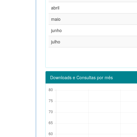
abril
maio
junho
julho
Downloads e Consultas por mês