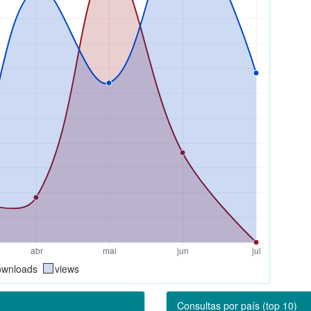
ownloads
views
Consultas por país (top 10)