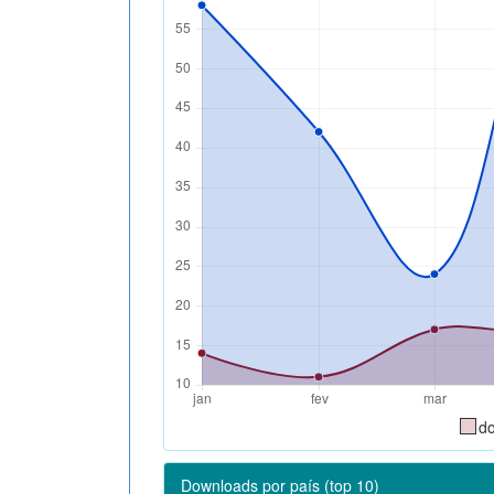
d
Downloads por país (top 10)