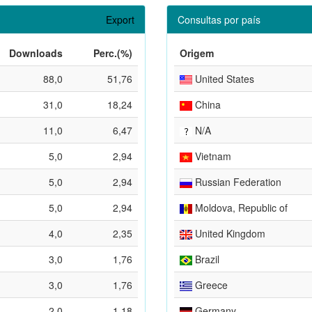
Export
Consultas por país
Downloads
Perc.(%)
Origem
88,0
51,76
United States
31,0
18,24
China
11,0
6,47
N/A
5,0
2,94
Vietnam
5,0
2,94
Russian Federation
5,0
2,94
Moldova, Republic of
4,0
2,35
United Kingdom
3,0
1,76
Brazil
3,0
1,76
Greece
2,0
1,18
Germany