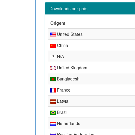
Downloads por país
Origem
United States
China
N/A
United Kingdom
Bangladesh
France
Latvia
Brazil
Netherlands
Russian Federation