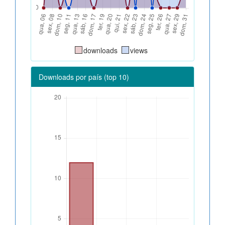
downloads
views
Downloads por país (top 10)