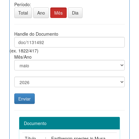
Período:
Total
Ano
Mês
Dia
Handle do Documento
(ex. 1822/417)
Mês/Ano
Documento
Título
:
Earthworm species in Musa