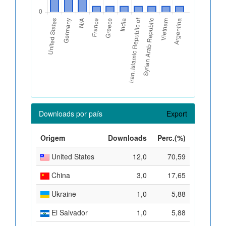
Downloads por país
Export
Origem
Downloads
Perc.(%)
United States
12,0
70,59
China
3,0
17,65
Ukraine
1,0
5,88
El Salvador
1,0
5,88